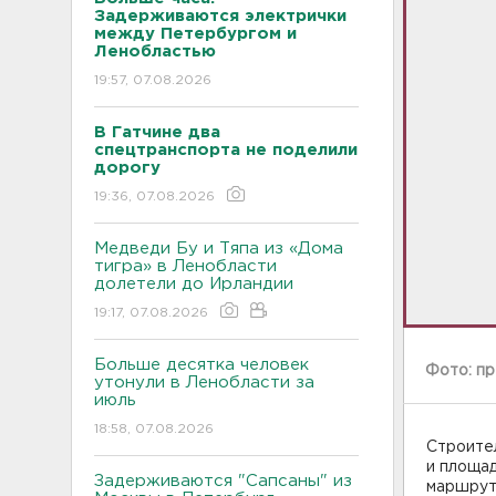
Задерживаются электрички
между Петербургом и
Ленобластью
19:57, 07.08.2026
В Гатчине два
спецтранспорта не поделили
дорогу
19:36, 07.08.2026
Медведи Бу и Тяпа из «Дома
тигра» в Ленобласти
долетели до Ирландии
19:17, 07.08.2026
Больше десятка человек
Фото: п
утонули в Ленобласти за
июль
18:58, 07.08.2026
Строител
и площад
Задерживаются "Сапсаны" из
маршрут