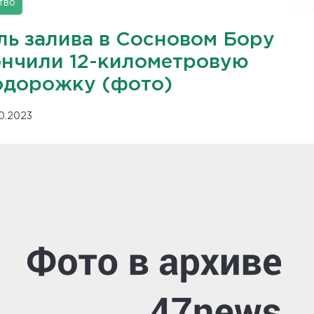
тво
ль залива в Сосновом Бору
ончили 12-километровую
одорожку (фото)
10.2023