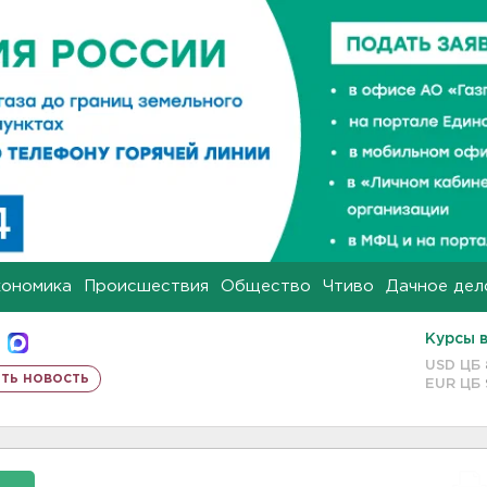
кономика
Происшествия
Общество
Чтиво
Дачное дел
Курсы 
USD ЦБ
ть новость
EUR ЦБ