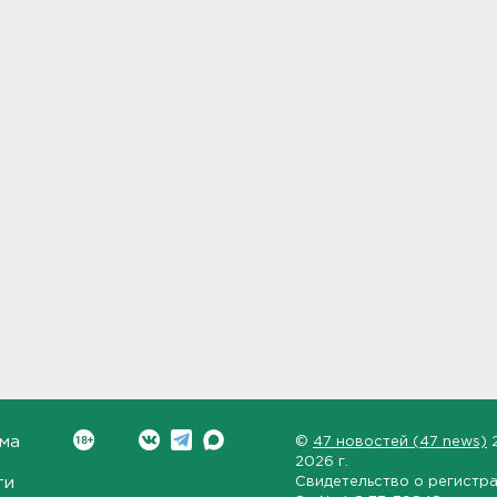
ма
©
47 новостей (47 news)
2026 г.
ти
Свидетельство о регистр