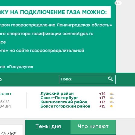
о
валют
Лужский район
+14
Санкт-Петербург
+17
82.17
Кингисеппский район
+13
94.84
Бокситогорский район
+15
Темы дня
Что читают
3169