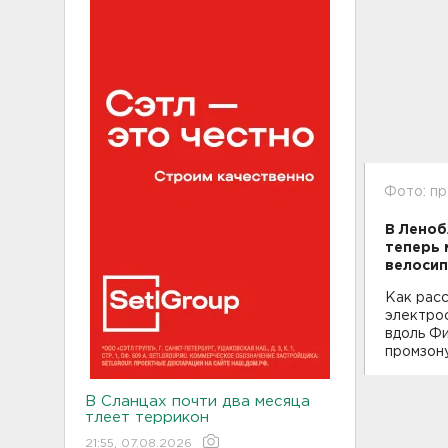
Фото: п
В Леноб
теперь 
велосип
Как рас
электро
вдоль Фи
промзону
В Сланцах почти два месяца
тлеет террикон
21:55, 07.08.2026