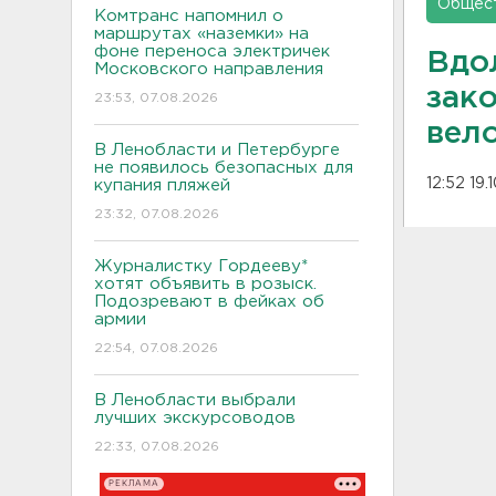
Общес
Комтранс напомнил о
маршрутах «наземки» на
фоне переноса электричек
Вдо
Московского направления
зак
23:53, 07.08.2026
вел
В Ленобласти и Петербурге
не появилось безопасных для
12:52 19.
купания пляжей
23:32, 07.08.2026
Журналистку Гордееву*
хотят объявить в розыск.
Подозревают в фейках об
армии
22:54, 07.08.2026
В Ленобласти выбрали
лучших экскурсоводов
22:33, 07.08.2026
РЕКЛАМА