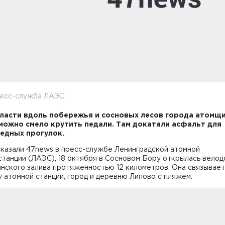
ресс-служба ЛАЭС
ласти вдоль побережья и сосновых лесов города атомщ
можно смело крутить педали. Там докатали асфальт для
едных прогулок.
сказали 47news в пресс-службе Ленинградской атомной
станции (ЛАЭС), 18 октября в Сосновом Бору открылась вело
нского залива протяженностью 12 километров. Она связывает
 атомной станции, город и деревню Липово с пляжем.