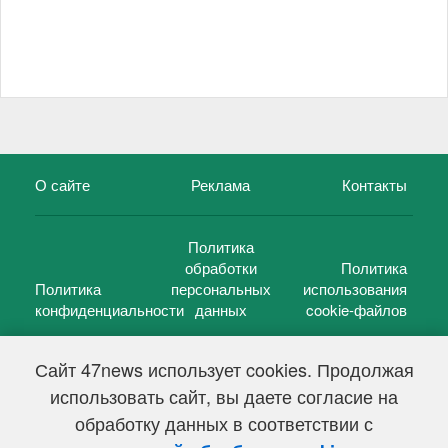
О сайте
Реклама
Контакты
Политика
обработки
Политика
Политика
персональных
использования
конфиденциальности
данных
cookie-файлов
Сайт 47news использует cookies. Продолжая
использовать сайт, вы даете согласие на
©
47 новостей (47 news)
2005 — 2026 г.
обработку данных в соответствии с
Свидетельство о регистрации СМИ Эл № ФС 77-39848, выдано
Федеральной службой по надзору в сфере связи,