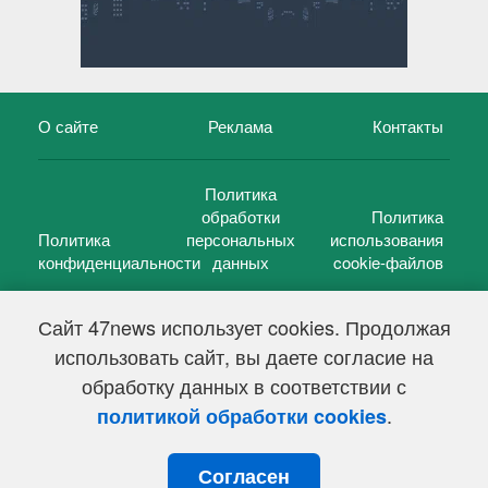
О сайте
Реклама
Контакты
Политика
обработки
Политика
Политика
персональных
использования
конфиденциальности
данных
cookie-файлов
Сайт 47news использует cookies. Продолжая
использовать сайт, вы даете согласие на
©
47 новостей (47 news)
2005 — 2026 г.
обработку данных в соответствии с
Свидетельство о регистрации СМИ Эл № ФС 77-39848, выдано
Федеральной службой по надзору в сфере связи,
.
политикой обработки cookies
информационных технологий и массовых коммуникаций
(Роскомнадзор) от 18 мая 2010г.
Согласен