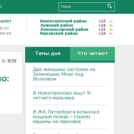
о
валют
Кингисеппский район
+23
Лужский район
+24
81.41
Ломоносовский район
+23
94.06
Кировский район
+24
Темы дня
Что читают
1639
Две женщины застряли на
Зеленецких Мхах под
о:
Волховом
В Новогорелово ищут 9-
летнего мальчика
В ЖК Петербурга вспыхнул
мощный пожар – горели
машины на парковке