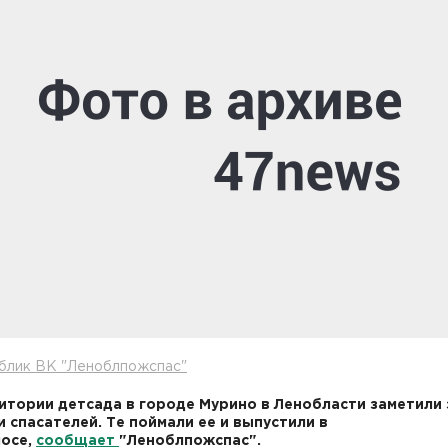
аблик ВК "Леноблпожспас"
итории детсада в городе Мурино в Ленобласти заметили 
 спасателей. Те поймали ее и выпустили в
осе,
сообщает
"Леноблпожспас".