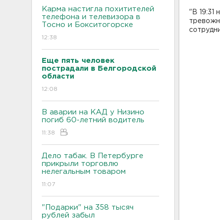
Карма настигла похитителей
"В 19:31
телефона и телевизора в
тревожн
Тосно и Бокситогорске
сотрудн
12:38
Еще пять человек
пострадали в Белгородской
области
12:08
В аварии на КАД у Низино
погиб 60-летний водитель
11:38
Дело табак. В Петербурге
прикрыли торговлю
нелегальным товаром
11:07
"Подарки" на 358 тысяч
рублей забыл