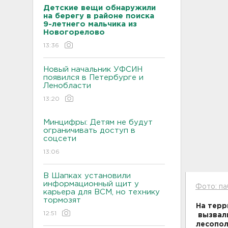
Детские вещи обнаружили
на берегу в районе поиска
9-летнего мальчика из
Новогорелово
13:36
Новый начальник УФСИН
появился в Петербурге и
Ленобласти
13:20
Минцифры: Детям не будут
ограничивать доступ в
соцсети
13:06
В Шапках установили
информационный щит у
Фото: п
карьера для ВСМ, но технику
тормозят
На терр
12:51
вызвали
лесопол