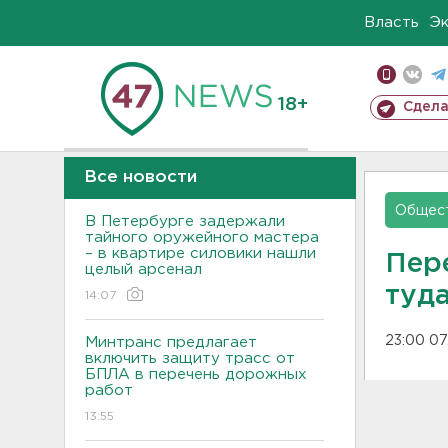
Власть
Э
18+
Сдела
Все новости
Общес
В Петербурге задержали
тайного оружейного мастера
– в квартире силовики нашли
Пер
целый арсенал
туда
14:07
23:00 07
Минтранс предлагает
включить защиту трасс от
БПЛА в перечень дорожных
работ
13:55