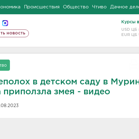
кономика
Происшествия
Общество
Чтиво
Дачное дел
Курсы 
USD ЦБ
ть новость
EUR ЦБ
тво
еполох в детском саду в Мурин
 приползла змея - видео
.08.2023