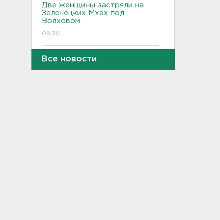
Две женщины застряли на
Зеленецких Мхах под
Волховом
09:30
Пожар на объекте
Все новости
Wildberries в Свердловской
области локализован -
большую часть товара
спасли
09:14
В Новогорелово ищут 9-
летнего мальчика
08:55
В ЖК Петербурга вспыхнул
мощный пожар – горели
машины на парковке
08:40
На территории школы в