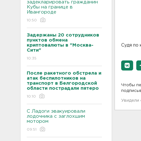
задекларировать гражданин
Кубы на границе в
Ивангороде
10:50
Задержаны 20 сотрудников
пунктов обмена
криптовалюты в "Москва-
Судя по 
Сити"
10:35
После ракетного обстрела и
атак беспилотников на
транспорт в Белгородской
Чтобы пе
области пострадали пятеро
подписы
10:10
Увидели
С Ладоги эвакуировали
лодочника с заглохшим
мотором
09:51