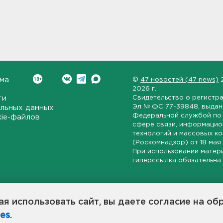
ма
©
47 новостей (47 news)
2026 г.
ти
Свидетельство о регистр
Эл № ФС 77-39848
, выда
льных данных
Федеральной службой по 
kie-файлов
сфере связи, информаци
технологий и массовых к
(Роскомнадзор) от
18 мая
При использовании матер
гиперссылка обязательна.
ет-издание, направленное на всестороннее освещение политиче
ской области, экономической и инвестиционной активности в ре
я использовать сайт, вы даете согласие на об
7 новостей» станет популярной и конструктивной площадкой дл
es
.
оисходят в 47-м регионе России.