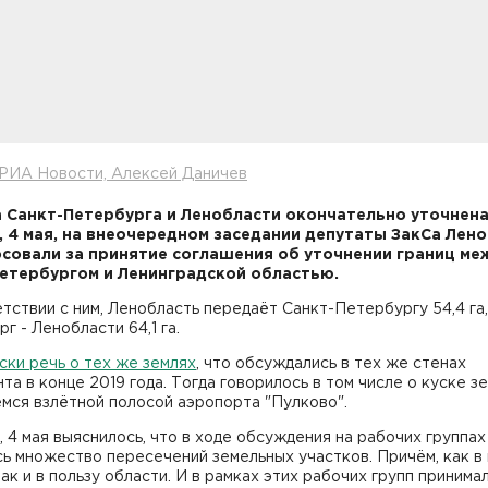
 РИА Новости, Алексей Даничев
 Санкт-Петербурга и Ленобласти окончательно уточнена
, 4 мая, на внеочередном заседании депутаты ЗакСа Лен
совали за принятие соглашения об уточнении границ ме
етербургом и Ленинградской областью.
тствии с ним, Ленобласть передаёт Санкт-Петербургу 54,4 га,
г - Ленобласти 64,1 га.
ки речь о тех же землях
, что обсуждались в тех же стенах
та в конце 2019 года. Тогда говорилось в том числе о куске зе
мся взлётной полосой аэропорта "Пулково".
 4 мая выяснилось, что в ходе обсуждения на рабочих группах
ь множество пересечений земельных участков. Причём, как в 
так и в пользу области. И в рамках этих рабочих групп принима