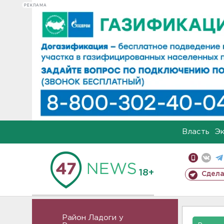
РЕКЛАМА
Власть
Э
18+
Сдела
Район Ладоги у