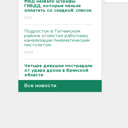
МВД назвало штрафы
ГИБДД, которые нельзя
оплатить со скидкой: список
11:22
Подросток в Гатчинском
районе отомстил работнику
канализации пневматическим
пистолетом
10:59
Четыре девушки пострадали
от удара дрона в Брянской
области
10:39
Все новости
Трое подростков готовили
теракт на объекте
Росгвардии в Приморье
10:14
"Буханка" и "Тенет"