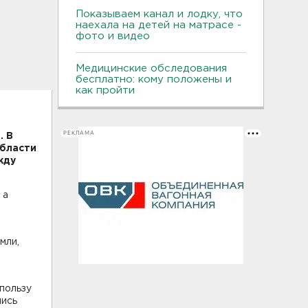
Показываем канал и лодку, что
наехала на детей на матрасе -
фото и видео
Медицинские обследования
бесплатно: кому положены и
как пройти
РЕКЛАМА
. В
области
жду
 а
мли,
пользу
лись