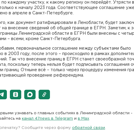
по каждому участку, к какому региону он перейдёт. Утрясти 
 только к началу 2023 года. Соответствующее соглашение уж
ено в апреле в Санкт-Петербурге.
го, как документ ратифицировали в Ленобласти, будет заклю
 на внесение сведений об общей границе в ЕГРН. Заметим, к 
 границы Ленинградской области в ЕГРН были внесены с четы
ми – всеми, кроме Санкт-Петербурга.
обавим, первоначальное соглашение между субъектами было
о в 2003 году, после этого – происходило в рамках дополните
ий. Так что внесение границ в ЕГРН станет своеобразной то
та, поскольку теперь нельзя будет подписывать соглашения о
и границ. Отныне всё – только через процедуру изменения гра
атривающей проведение референдума.
рвыми узнавать о главных событиях в Ленинградской области -
вайтесь на
канал 47news в Telegram
и
в Maх
 опечатку? Сообщите через форму
обратной связи
.