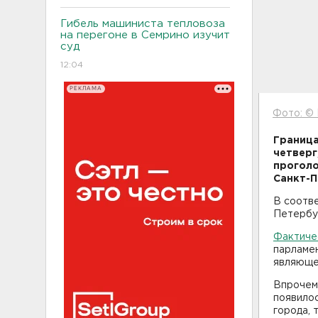
Гибель машиниста тепловоза
на перегоне в Семрино изучит
суд
12:04
РЕКЛАМА
Фото: ©
Граница
четверг
проголо
Санкт-П
В соотве
Петербур
Фактичес
парламен
являюще
Впрочем,
появилос
города, 