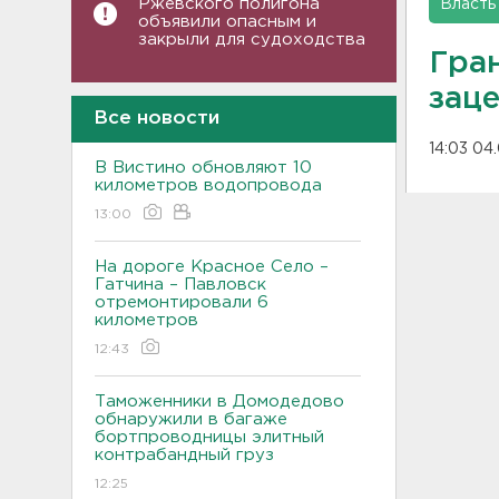
Ржевского полигона
Власть
объявили опасным и
закрыли для судоходства
Гра
зац
Все новости
14:03 04
В Вистино обновляют 10
километров водопровода
13:00
На дороге Красное Село –
Гатчина – Павловск
отремонтировали 6
километров
12:43
Таможенники в Домодедово
обнаружили в багаже
бортпроводницы элитный
контрабандный груз
12:25