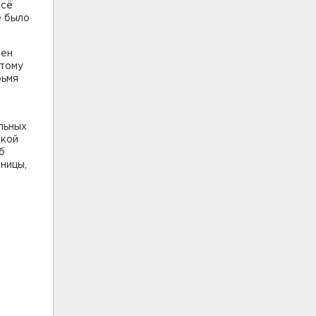
всё
е было
чен
этому
рьмя
льных
чкой
б
ницы,