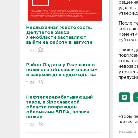
решения 
удалось
утвержд
После то
Неслыханная жестокость.
контракт
Депутатов ЗакСа
моменту
Ленобласти заставляют
субъекта
выйти на работу в августе
Также д
11:43
подписан
соглашен
Район Ладоги у Ржевского
невозвра
полигона объявили опасным
уточнени
и закрыли для судоходства
предусм
11:38
Нефтеперерабатывающий
завод в Ярославской
области поврежден
обломками БПЛА, возник
пожар
Чтобы пе
подписы
11:33
Увидели