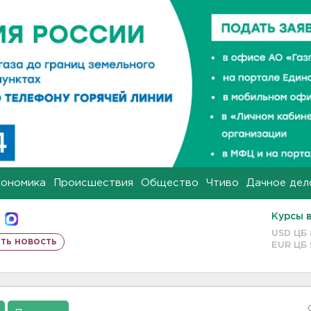
кономика
Происшествия
Общество
Чтиво
Дачное дел
Курсы 
USD ЦБ
ть новость
EUR ЦБ