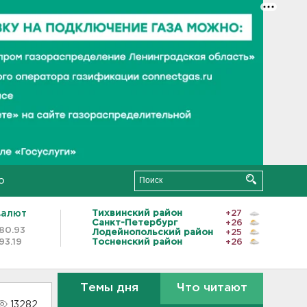
о
валют
Тихвинский район
+27
Санкт-Петербург
+26
80.93
Лодейнопольский район
+25
93.19
Тосненский район
+26
Темы дня
Что читают
13282