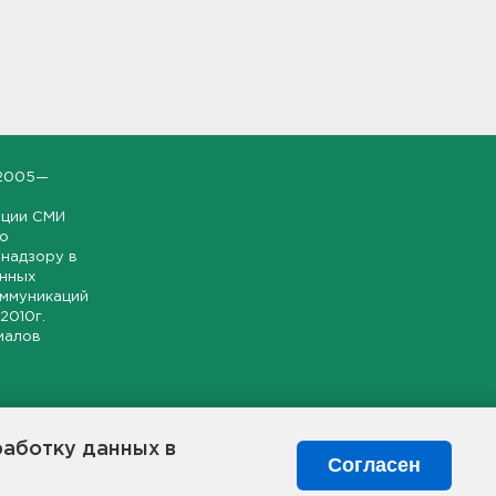
2005—
ации СМИ
но
надзору в
онных
оммуникаций
 2010г.
иалов
ской и
гионе.
работку данных в
я свободного
Согласен