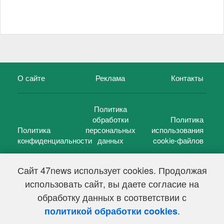
О сайте
Реклама
Контакты
Политика
обработки
Политика
Политика
персональных
использования
конфиденциальности
данных
cookie-файлов
Сайт 47news использует cookies. Продолжая
использовать сайт, вы даете согласие на
©
47 новостей (47 news)
2005 — 2026 г.
обработку данных в соответствии с
Свидетельство о регистрации СМИ Эл № ФС 77-39848, выдано
Федеральной службой по надзору в сфере связи,
.
политикой обработки cookies
информационных технологий и массовых коммуникаций
(Роскомнадзор) от 18 мая 2010г.