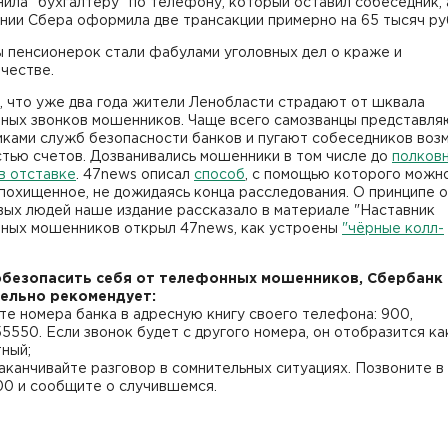
ила "бухгалтеру" по телефону, который оставил собеседник, 
нии Сбера оформила две трансакции примерно на 65 тысяч ру
ы пенсионерок стали фабулами уголовных дел о краже и
честве.
 что уже два года жители Ленобласти страдают от шквала
ных звонков мошенников. Чаще всего самозванцы представля
иками служб безопасности банков и пугают собеседников во
тью счетов. Дозванивались мошенники в том числе до
полков
в отставке
. 47news описал
способ
, с помощью которого можн
похищенное, не дожидаясь конца расследования. О принципе 
вых людей наше издание рассказало в материале "Наставник
ных мошенников открыл 47news, как устроены
"чёрные колл-
безопасить себя от телефонных мошенников, Сбербанк
ельно рекомендует:
те номера банка в адресную книгу своего телефона: 900,
550. Если звонок будет с другого номера, он отобразится ка
ный;
заканчивайте разговор в сомнительных ситуациях. Позвоните в
00 и сообщите о случившемся.