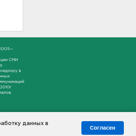
2005—
ации СМИ
но
надзору в
онных
оммуникаций
 2010г.
иалов
ской и
гионе.
работку данных в
я свободного
Согласен