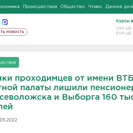
кономика
Происшествия
Общество
Чтиво
Дачное дел
Курсы 
USD ЦБ
ть новость
EUR ЦБ
шествия
нки проходимцев от имени ВТБ
тной палаты лишили пенсионе
Всеволожска и Выборга 160 ты
лей
.05.2022