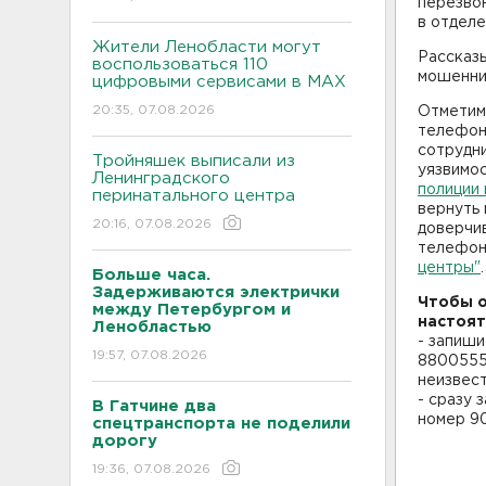
перезвон
в отделе
Жители Ленобласти могут
Рассказ
воспользоваться 110
мошенни
цифровыми сервисами в МАХ
20:35, 07.08.2026
Отметим,
телефон
сотрудн
Тройняшек выписали из
уязвимос
Ленинградского
полиции 
перинатального центра
вернуть 
20:16, 07.08.2026
доверчи
телефон
центры"
.
Больше часа.
Задерживаются электрички
Чтобы о
между Петербургом и
настоят
Ленобластью
- запиши
19:57, 07.08.2026
88005555
неизвест
- сразу 
В Гатчине два
номер 9
спецтранспорта не поделили
дорогу
19:36, 07.08.2026