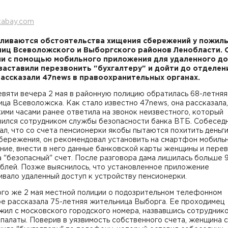
xabay.com
ливаются обстоятельства хищения сбережений у пожил
иц Всеволожского и Выборгского районов Ленобласти. 
и с помощью мобильного приложения для удаленного до
заставили перезвонить "бухгалтеру" и дойти до отделен
рассказали 47news в правоохранительных органах.
вяти вечера 2 мая в районную полицию обратилась 68-летняя
ца Всеволожска. Как стало известно 47news, она рассказала,
ими часами ранее ответила на звонок неизвестного, который
вился сотрудником службы безопасности банка ВТБ. Собесед
л, что со счета пенсионерки якобы пытаются похитить деньги
сбережения, он рекомендовал установить на смартфон мобиль
ние, внести в него данные банковской карты женщины и пере
а "безопасный" счет. После разговора дама лишилась больше 
ублей. Позже выяснилось, что установленное приложение
вало удаленный доступ к устройству пенсионерки.
ого же 2 мая местной полиции о подозрительном телефонном
е рассказала 75-летняя жительница Выборга. Ее проходимец
жил с московского городского номера, назвавшись сотрудник
палаты. Поверив в уязвимость собственного счета, женщина 