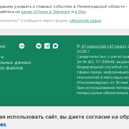
рвыми узнавать о главных событиях в Ленинградской области -
вайтесь на
канал 47news в Telegram
и
в Maх
 опечатку? Сообщите через форму
обратной связи
.
ма
©
47 новостей (47 news)
2026 г.
ти
Свидетельство о регистр
Эл № ФС 77-39848
, выда
льных данных
Федеральной службой по 
kie-файлов
сфере связи, информаци
технологий и массовых к
(Роскомнадзор) от
18 мая
При использовании матер
гиперссылка обязательна.
ет-издание, направленное на всестороннее освещение политиче
ской области, экономической и инвестиционной активности в ре
я использовать сайт, вы даете согласие на об
7 новостей» станет популярной и конструктивной площадкой дл
es
.
оисходят в 47-м регионе России.