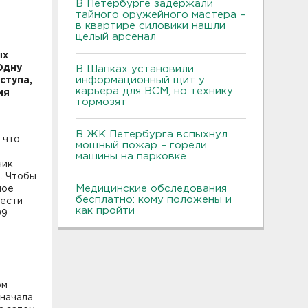
В Петербурге задержали
тайного оружейного мастера –
в квартире силовики нашли
целый арсенал
ых
Одну
В Шапках установили
информационный щит у
ступа,
карьера для ВСМ, но технику
ия
тормозят
В ЖК Петербурга вспыхнул
 что
мощный пожар – горели
машины на парковке
ник
. Чтобы
Медицинские обследования
ное
бесплатно: кому положены и
вести
как пройти
99
ом
сначала