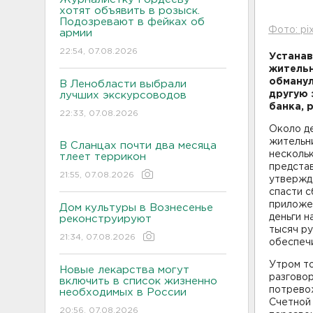
хотят объявить в розыск.
Подозревают в фейках об
Фото: pi
армии
22:54, 07.08.2026
Устанав
жительн
обманул
В Ленобласти выбрали
другую 
лучших экскурсоводов
банка, 
22:33, 07.08.2026
Около де
жительни
В Сланцах почти два месяца
нескольк
тлеет террикон
предста
21:55, 07.08.2026
утвержда
спасти 
приложе
Дом культуры в Вознесенье
деньги н
реконструируют
тысяч р
21:34, 07.08.2026
обеспечи
Утром т
Новые лекарства могут
разговор
включить в список жизненно
потрево
необходимых в России
Счетной 
20:56, 07.08.2026