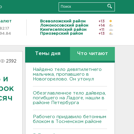
о
валют
Всеволожский район
+13
Ломоносовский район
+14
82.17
Кингисеппский район
+11
94.84
Приозерский район
+13
Темы дня
Что читают
2392
Найдено тело девятилетнего
мальчика, пропавшего в
 и
Новогорелово. Он утонул
рок
Обезглавленное тело дайвера,
сяч
погибшего на Ладоге, нашли в
районе Петербурга
Рабочего придавило бетонным
блоком в Тосненском районе