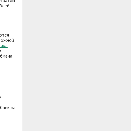
а затем
блей.
ются
зможной
ника
о
обмана
к
 банк на