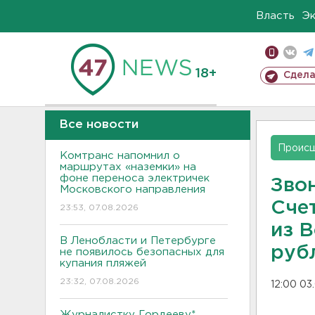
Власть
Э
18+
Сдела
Все новости
Проис
Комтранс напомнил о
маршрутах «наземки» на
фоне переноса электричек
Зво
Московского направления
Сче
23:53, 07.08.2026
из 
В Ленобласти и Петербурге
руб
не появилось безопасных для
купания пляжей
23:32, 07.08.2026
12:00 03
Журналистку Гордееву*