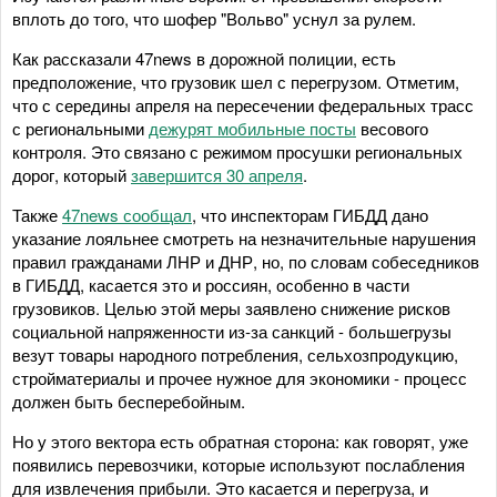
вплоть до того, что шофер "Вольво" уснул за рулем.
Как рассказали 47news в дорожной полиции, есть
предположение, что грузовик шел с перегрузом. Отметим,
что с середины апреля на пересечении федеральных трасс
с региональными
дежурят мобильные посты
весового
контроля. Это связано с режимом просушки региональных
дорог, который
завершится 30 апреля
.
Также
47news сообщал
, что инспекторам ГИБДД дано
указание лояльнее смотреть на незначительные нарушения
правил гражданами ЛНР и ДНР, но, по словам собеседников
в ГИБДД, касается это и россиян, особенно в части
грузовиков. Целью этой меры заявлено снижение рисков
социальной напряженности из-за санкций - большегрузы
везут товары народного потребления, сельхозпродукцию,
стройматериалы и прочее нужное для экономики - процесс
должен быть бесперебойным.
Но у этого вектора есть обратная сторона: как говорят, уже
появились перевозчики, которые используют послабления
для извлечения прибыли. Это касается и перегруза, и