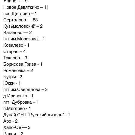
Янино-1 – 9
Новое Девяткино – 11
пос.Щеглово – 1
Сертолово — 88
Кузьмоловский – 2
Ваганово — 2
пгт.им.Морозова – 1
Ковалево - 1
Старая – 4
Токсово – 3
Борисова Грива - 1
Романовка – 2
Бугры –2
Юкки - 1
пгт.им.Свердлова – 3
д.Ириновка - 1
пгт. Дубровка – 1
п.Мяглово - 1
Дунай СНТ "Русский дизель" - 1
Аро - 2
Хапо-Ое — 3
Рахья – 2