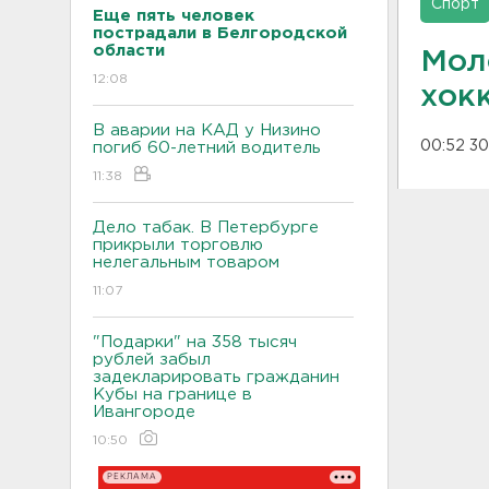
Спорт
Еще пять человек
пострадали в Белгородской
области
Мол
12:08
хок
В аварии на КАД у Низино
00:52 30
погиб 60-летний водитель
11:38
Дело табак. В Петербурге
прикрыли торговлю
нелегальным товаром
11:07
"Подарки" на 358 тысяч
рублей забыл
задекларировать гражданин
Кубы на границе в
Ивангороде
10:50
РЕКЛАМА