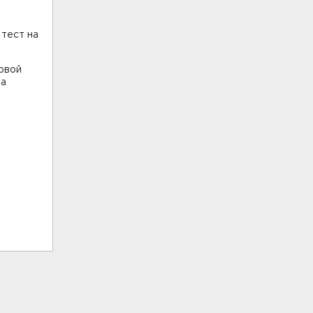
 тест на
ервой
ла