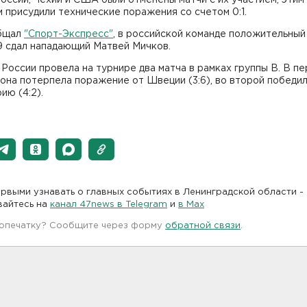
 присудили технические поражения со счетом 0:1.
бщал
"Спорт-Экспресс"
, в российской команде положительный
9 сдал нападающий Матвей Мичков.
России провела на турнире два матча в рамках группы В. В п
она потерпела поражение от Швеции (3:6), во второй победи
ю (4:2).
рвыми узнавать о главных событиях в Ленинградской области -
вайтесь на
канал 47news в Telegram
и
в Maх
 опечатку? Сообщите через форму
обратной связи
.