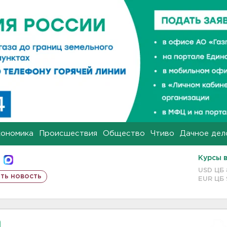
кономика
Происшествия
Общество
Чтиво
Дачное дел
Курсы 
USD ЦБ
ть новость
EUR ЦБ