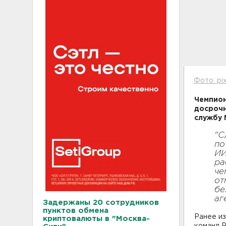
Фото: pi
Чемпион
досроч
службу 
"С
по
ИИ
ра
че
от
бе
аг
Задержаны 20 сотрудников
пунктов обмена
Ранее из
криптовалюты в "Москва-
команд Р