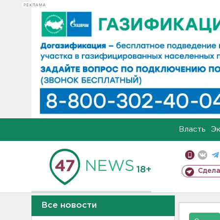
РЕКЛАМА
Власть
Э
18+
Сдела
Все новости