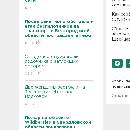
Сити"
командам
10:35
Как соо
COVID-1
После ракетного обстрела и
атак беспилотников на
Сборная 
транспорт в Белгородской
встрече 
области пострадали пятеро
Швейцари
10:10
С Ладоги эвакуировали
лодочника с заглохшим
мотором
09:51
Чтобы пе
подписы
Две женщины застряли на
Зеленецких Мхах под
Увидели
Волховом
09:30
Пожар на объекте
Wildberries в Свердловской
области локализован -