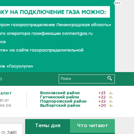
о
валют
Волховский район
+23
Гатчинский район
+22
81.41
Подпорожский район
+22
94.06
Выборгский район
+20
Темы дня
Что читают
2481