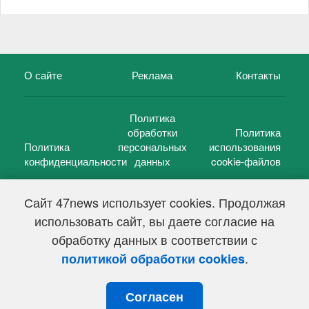
О сайте
Реклама
Контакты
Политика
обработки
Политика
Политика
персональных
использования
конфиденциальности
данных
cookie-файлов
Сайт 47news использует cookies. Продолжая
использовать сайт, вы даете согласие на
©
47 новостей (47 news)
2005 — 2026 г.
обработку данных в соответствии с
Свидетельство о регистрации СМИ Эл № ФС 77-39848, выдано
Федеральной службой по надзору в сфере связи,
.
политикой обработки cookies
информационных технологий и массовых коммуникаций
(Роскомнадзор) от 18 мая 2010г.
Согласен