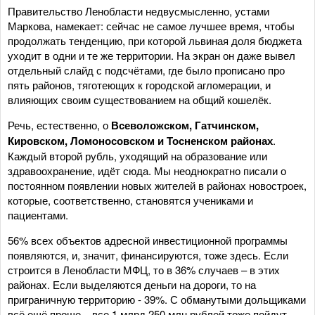
Правительство Ленобласти недвусмысленно, устами
Маркова, намекает: сейчас не самое лучшее время, чтобы
продолжать тенденцию, при которой львиная доля бюджета
уходит в одни и те же территории. На экран он даже вывел
отдельный слайд с подсчётами, где было прописано про
пять районов, тяготеющих к городской агломерации, и
влияющих своим существованием на общий кошелёк.
Речь, естественно, о
Всеволожском, Гатчинском,
Кировском, Ломоносовском и Тосненском районах
.
Каждый второй рубль, уходящий на образование или
здравоохранение, идёт сюда. Мы неоднократно писали о
постоянном появлении новых жителей в районах новостроек,
которые, соответственно, становятся учениками и
пациентами.
56% всех объектов адресной инвестиционной программы
появляются, и, значит, финансируются, тоже здесь. Если
строится в Ленобласти МФЦ, то в 36% случаев – в этих
районах. Если выделяются деньги на дороги, то на
приграничную территорию - 39%. С обманутыми дольщиками
всё ещё проще – все 1 млрд 250 млн рублей тоже пойдут