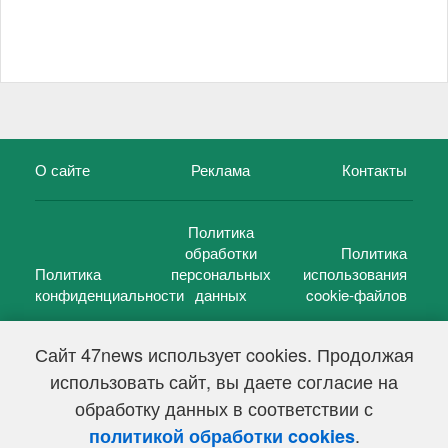
О сайте
Реклама
Контакты
Политика
обработки
Политика
Политика
персональных
использования
конфиденциальности
данных
cookie-файлов
Сайт 47news использует cookies. Продолжая
использовать сайт, вы даете согласие на
©
47 новостей (47 news)
2005 — 2026 г.
обработку данных в соответствии с
Свидетельство о регистрации СМИ Эл № ФС 77-39848, выдано
Федеральной службой по надзору в сфере связи,
.
политикой обработки cookies
информационных технологий и массовых коммуникаций