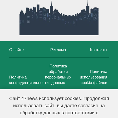
О сайте
Реклама
Контакты
Политика
обработки
Политика
Политика
персональных
использования
конфиденциальности
данных
cookie-файлов
Сайт 47news использует cookies. Продолжая
использовать сайт, вы даете согласие на
©
47 новостей (47 news)
2005 — 2026 г.
обработку данных в соответствии с
Свидетельство о регистрации СМИ Эл № ФС 77-39848, выдано
Федеральной службой по надзору в сфере связи,