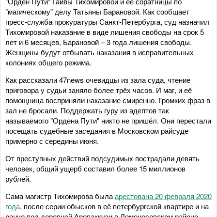
"Орден Пути" Гайвы Тихомировой и её соратницы по
"магическому" делу Татьяны Барановой. Как сообщает
пресс-служба прокуратуры Санкт-Петербурга, суд назначил
Тихомировой наказание в виде лишения свободы на срок 5
лет и 6 месяцев, Барановой – 3 года лишения свободы.
Женщины будут отбывать наказания в исправительных
колониях общего режима.
Как рассказали 47news очевидцы из зала суда, чтение
приговора у судьи заняло более трёх часов. И маг, и её
помощница восприняли наказание смиренно. Громких фраз в
зал не бросали. Поддержать гуру из адептов так
называемого "Ордена Пути" никто не пришёл. Они перестали
посещать судебные заседания в Московском райсуде
примерно с середины июня.
От преступных действий подсудимых пострадали девять
человек, общий ущерб составил более 15 миллионов
рублей.
Сама магистр Тихомирова была
арестована 20 февраля 2020
года
, после серии обысков в её петербургской квартире и на
ранчо под деревней Аропаккузи в Ломоносовском районе