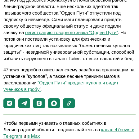
Ленинградской области. Ещё нескольких адептов так
называемого сообщества "Орден Пути" отпустили под
подписку о невыезде. Сами маги планировали придать
своему обществу официальный статус и даже подали
заявку на
регистрацию товарного знака "Орден Пути"
. На
поток они поставили установку для физических и
юридических лиц так называемых "божественных куполов
защиты" - невидимой универсальной субстанции, способной
избавить верующего в талант Гайвы от всех напастей и бед.
47news подробно описывал схему заработка организации на
установке "куполов", а также лесные тренинги магов в
расследовании
"Орден Пути" продает купола и видит
учеников в гробу"
.
Чтобы первыми узнавать о главных событиях в
Ленинградской области - подписывайтесь на
канал 47news в
Telegram
и
в Maх