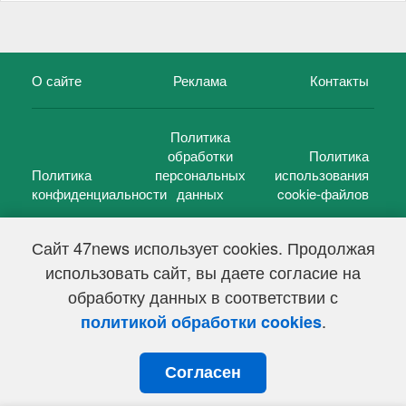
О сайте
Реклама
Контакты
Политика
обработки
Политика
Политика
персональных
использования
конфиденциальности
данных
cookie-файлов
Сайт 47news использует cookies. Продолжая
использовать сайт, вы даете согласие на
©
47 новостей (47 news)
2005 — 2026 г.
обработку данных в соответствии с
Свидетельство о регистрации СМИ Эл № ФС 77-39848, выдано
Федеральной службой по надзору в сфере связи,
.
политикой обработки cookies
информационных технологий и массовых коммуникаций
(Роскомнадзор) от 18 мая 2010г.
Согласен