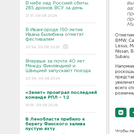
вы
В небе над Россией сбиты
285 дронов ВСУ за день
ав
пр
21:31, 09.08.2026
пр
Ми
В Ивангороде 150-летие
Ивана Билибина отметят
Отметим,
фестивалем
BMW, Cadi
Lexus, M
20:54, 09.08.2026
Nissan, B
Subaru.
Впервые за почти 40 лет.
Между Финляндией и
Напомним
Швецией запускают поезда
роскошь
представ
20:34, 09.08.2026
увеличит
всего с
«Зенит» проиграл последней
розничны
команде РПЛ – 1:2
19:55, 09.08.2026
В Ленобласти прибило к
берегу Финского залива
пустую яхту
Чтобы пе