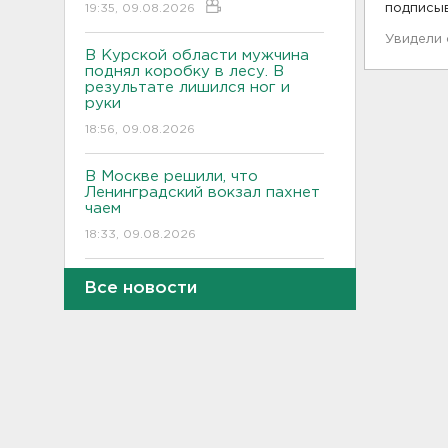
19:35, 09.08.2026
подписы
Увидели
В Курской области мужчина
поднял коробку в лесу. В
результате лишился ног и
руки
18:56, 09.08.2026
В Москве решили, что
Ленинградский вокзал пахнет
чаем
18:33, 09.08.2026
На Невском пятачке
Все новости
состоялся митинг в память
героев, отстоявших
Ленинград
17:57, 09.08.2026
Взрывы из карьеров услышат
жители Выборгского района
17:30, 09.08.2026