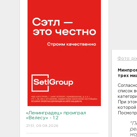
Фото: pi
Минпро
трех ми
Согласно
список в
категори
При этом
которой 
«Ленинградец» проиграл
Посмотр
«Велесу» - 1:2
"П
21:51, 09.08.2026
ре
мо