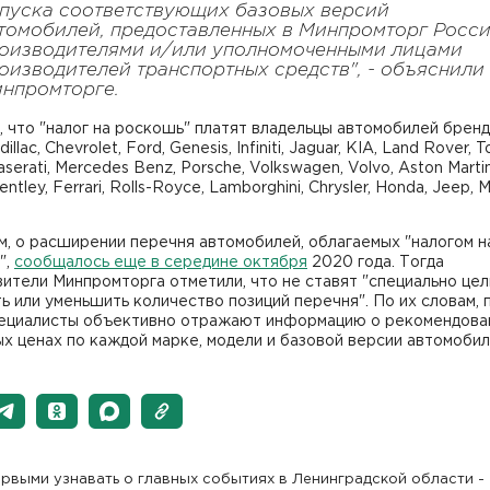
пуска соответствующих базовых версий
томобилей, предоставленных в Минпромторг Росс
оизводителями и/или уполномоченными лицами
оизводителей транспортных средств", - объяснили
нпромторге.
 что "налог на роскошь" платят владельцы автомобилей бренд
llac, Chevrolet, Ford, Genesis, Infiniti, Jaguar, KIA, Land Rover, T
aserati, Mercedes Benz, Porsche, Volkswagen, Volvo, Aston Martin
entley, Ferrari, Rolls-Royce, Lamborghini, Chrysler, Honda, Jeep, 
, о расширении перечня автомобилей, облагаемых "налогом н
",
сообщалось еще в середине октября
2020 года. Тогда
ители Минпромторга отметили, что не ставят "специально цел
ь или уменьшить количество позиций перечня". По их словам,
пециалисты объективно отражают информацию о рекомендова
х ценах по каждой марке, модели и базовой версии автомобил
рвыми узнавать о главных событиях в Ленинградской области -