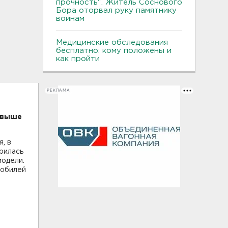
прочность". Житель Соснового
Бора оторвал руку памятнику
воинам
Медицинские обследования
бесплатно: кому положены и
как пройти
РЕКЛАМА
свыше
, в
рилась
модели.
мобилей