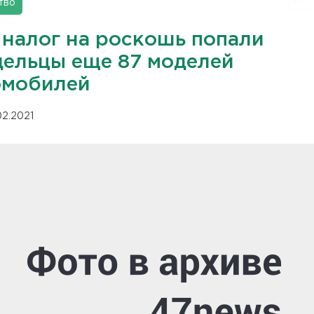
тво
 налог на роскошь попали
дельцы еще 87 моделей
омобилей
02.2021