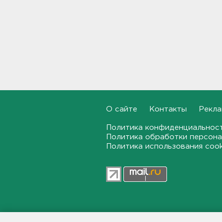
Александр Дрозденко принял
участие в памятной акции в
День окончания
Ленинградской битвы
16:58, 09.08.2026
"В режиме висения".
Яхтсмена, севшего на мель в
Финском заливе,
эвакуировали на вертолете -
О сайте
Контакты
Рекла
видео
16:32, 09.08.2026
Политика конфиденциальнос
Политика обработки персона
Политика использования coo
Дорожные работы ограничат
движение на КАД,
"Сортавале" и "Скандинавии"
15:54, 09.08.2026
Ветер сменится на южный. В
Ленобласти в понедельник
до +26 градусов
47news.ru — независимое интерн