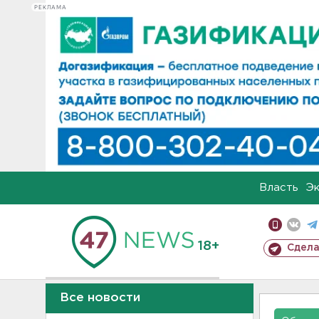
РЕКЛАМА
Власть
Э
18+
Сдела
Все новости