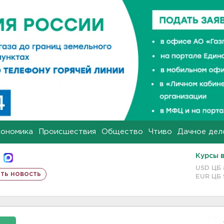
кономика
Происшествия
Общество
Чтиво
Дачное дел
Курсы 
USD ЦБ
ть новость
EUR ЦБ