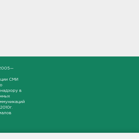
2005—
ации СМИ
но
надзору в
онных
оммуникаций
 2010г.
иалов
ской и