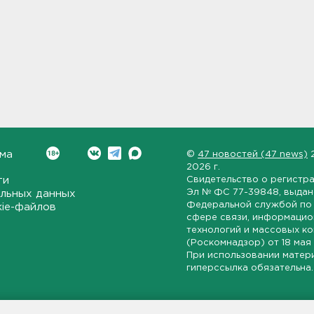
ма
©
47 новостей (47 news)
2026 г.
ти
Свидетельство о регистр
Эл № ФС 77-39848
, выда
льных данных
Федеральной службой по 
kie-файлов
сфере связи, информаци
технологий и массовых к
(Роскомнадзор) от
18 мая
При использовании матер
гиперссылка обязательна.
ет-издание, направленное на всестороннее освещение политиче