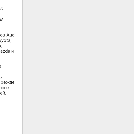
ии
 в
ов Audi,
oyota,
,
Mazda и
а
ь
 прежде
нных
ей.