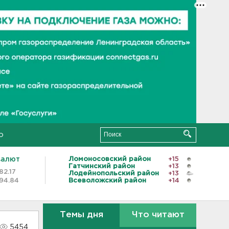
о
валют
Ломоносовский район
+15
Гатчинский район
+13
82.17
Лодейнопольский район
+13
94.84
Всеволожский район
+14
Темы дня
Что читают
5454