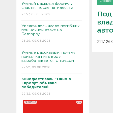
Общес
Ученый раскрыл формулу
счастья после пятидесяти
Под
23:57, 09.08.2026
вла
Увеличилось число погибших
авт
при ночной атаке на
Белгород
23:29, 09.08.2026
21:17 26.
Ученые рассказали, почему
привычка пить воду
вырабатывается с трудом
22:52, 09.08.2026
Кинофестиваль "Окно в
Европу" объявил
победителей
22:32, 09.08.2026
РЕКЛАМА