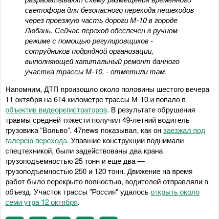
светофора для безопасного перехода пешеходов
через проезжую часть дороги М-10 в городе
Любань. Сейчас переход обеспечен в ручном
режиме с помощью регулировщиков -
сотрудников подрядной организации,
выполняющей капитальный ремонт данного
участка трассы М-10, - отметили там.
Напомним, ДТП произошло около половины шестого вечера
11 октября на 614 километре трассы М-10 и попало в
объектив видеорегистраторов
. В результате обрушения
травмы средней тяжести получил 49-летний водитель
грузовика "Вольво". 47news показывал, как он
заезжал под
галерею перехода
. Упавшие конструкции поднимали
спецтехникой, были задействованы два крана
грузоподъемностью 25 тонн и еще два —
грузоподъемностью 250 и 120 тонн. Движение на время
работ было перекрыто полностью, водителей отправляли в
объезд. Участок трассы "Россия" удалось
открыть около
семи утра 12 октября
.