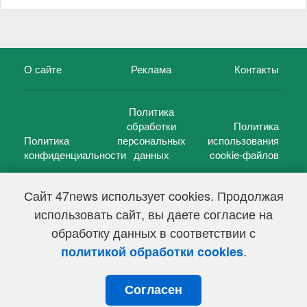
О сайте
Реклама
Контакты
Политика
обработки
Политика
Политика
персональных
использования
конфиденциальности
данных
cookie-файлов
Сайт 47news использует cookies. Продолжая
использовать сайт, вы даете согласие на
©
47 новостей (47 news)
2005 — 2026 г.
обработку данных в соответствии с
Свидетельство о регистрации СМИ Эл № ФС 77-39848, выдано
Федеральной службой по надзору в сфере связи,
.
политикой обработки cookies
информационных технологий и массовых коммуникаций
(Роскомнадзор) от 18 мая 2010г.
Согласен