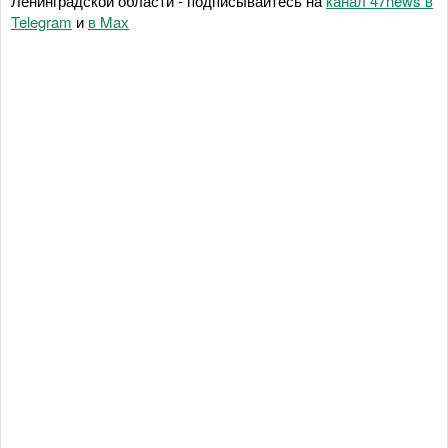
Ленинградской области - подписывайтесь на
канал 47news в
Telegram
и
в Maх