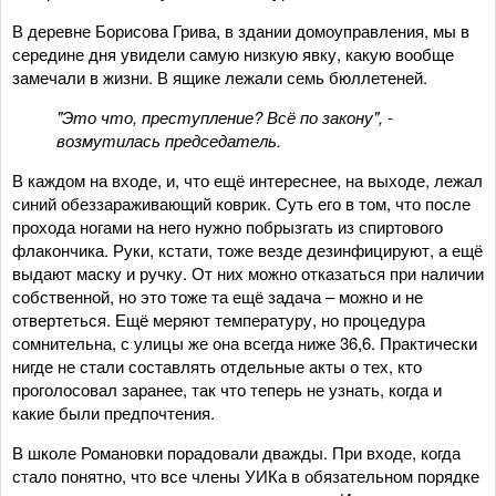
В деревне Борисова Грива, в здании домоуправления, мы в
середине дня увидели самую низкую явку, какую вообще
замечали в жизни. В ящике лежали семь бюллетеней.
"Это что, преступление? Всё по закону", -
возмутилась председатель.
В каждом на входе, и, что ещё интереснее, на выходе, лежал
синий обеззараживающий коврик. Суть его в том, что после
прохода ногами на него нужно побрызгать из спиртового
флакончика. Руки, кстати, тоже везде дезинфицируют, а ещё
выдают маску и ручку. От них можно отказаться при наличии
собственной, но это тоже та ещё задача – можно и не
отвертеться. Ещё меряют температуру, но процедура
сомнительна, с улицы же она всегда ниже 36,6. Практически
нигде не стали составлять отдельные акты о тех, кто
проголосовал заранее, так что теперь не узнать, когда и
какие были предпочтения.
В школе Романовки порадовали дважды. При входе, когда
стало понятно, что все члены УИКа в обязательном порядке