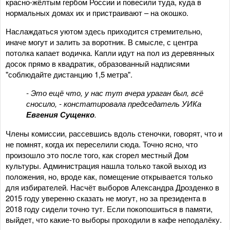
красно-жёлтым гербом России и повесили туда, куда в
нормальных домах их и пристраивают – на окошко.
Наслаждаться уютом здесь приходится стремительно,
иначе могут и залить за воротник. В смысле, с центра
потолка капает водичка. Капли идут на пол из деревянных
досок прямо в квадратик, образованный надписями
"соблюдайте дистанцию 1,5 метра".
- Это ещё что, у нас тут вчера ураган был, всё
сносило, - констатировала председатель УИКа
Евгения Сущенко
.
Члены комиссии, рассевшись вдоль стеночки, говорят, что и
не помнят, когда их переселили сюда. Точно ясно, что
произошло это после того, как сгорел местный Дом
культуры. Администрация нашла только такой выход из
положения, но, вроде как, помещение открывается только
для избирателей. Насчёт выборов Александра Дрозденко в
2015 году уверенно сказать не могут, но за президента в
2018 году сидели точно тут. Если покопошиться в памяти,
выйдет, что какие-то выборы проходили в кафе неподалёку.