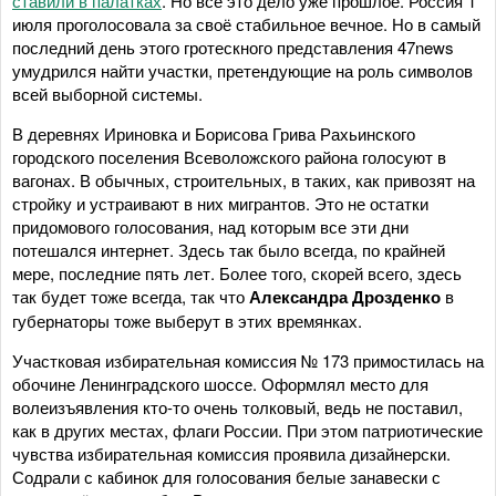
ставили в палатках
. Но всё это дело уже прошлое. Россия 1
июля проголосовала за своё стабильное вечное. Но в самый
последний день этого гротескного представления 47news
умудрился найти участки, претендующие на роль символов
всей выборной системы.
В деревнях Ириновка и Борисова Грива Рахьинского
городского поселения Всеволожского района голосуют в
вагонах. В обычных, строительных, в таких, как привозят на
стройку и устраивают в них мигрантов. Это не остатки
придомового голосования, над которым все эти дни
потешался интернет. Здесь так было всегда, по крайней
мере, последние пять лет. Более того, скорей всего, здесь
так будет тоже всегда, так что
Александра Дрозденко
в
губернаторы тоже выберут в этих времянках.
Участковая избирательная комиссия № 173 примостилась на
обочине Ленинградского шоссе. Оформлял место для
волеизъявления кто-то очень толковый, ведь не поставил,
как в других местах, флаги России. При этом патриотические
чувства избирательная комиссия проявила дизайнерски.
Содрали с кабинок для голосования белые занавески с