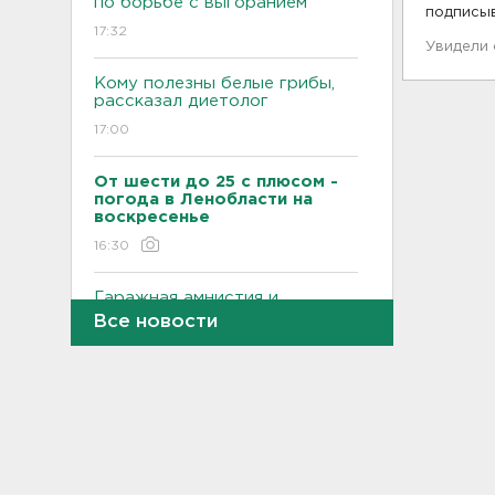
по борьбе с выгоранием
подписы
17:32
Увидели
Кому полезны белые грибы,
рассказал диетолог
17:00
От шести до 25 с плюсом -
погода в Ленобласти на
воскресенье
16:30
Гаражная амнистия и
лекарства. Какие законы
Все новости
вступают в силу в августе
16:00
В Белгородской области при
атаке БПЛА ранены трое, на
Ильском НПЗ число
пострадавших выросло до
шести