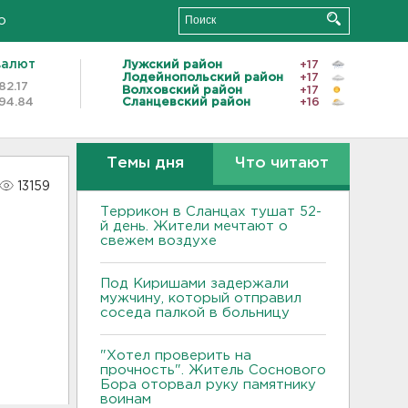
о
валют
Лужский район
+17
Лодейнопольский район
+17
82.17
Волховский район
+17
94.84
Сланцевский район
+16
Темы дня
Что читают
13159
Террикон в Сланцах тушат 52-
й день. Жители мечтают о
свежем воздухе
Под Киришами задержали
мужчину, который отправил
соседа палкой в больницу
"Хотел проверить на
прочность". Житель Соснового
Бора оторвал руку памятнику
воинам