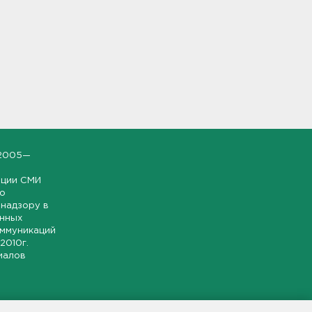
2005—
ации СМИ
но
надзору в
онных
оммуникаций
 2010г.
иалов
ской и