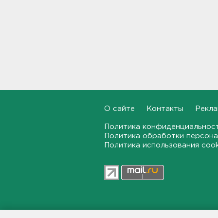
15:37
Мужчину с яхты у острова
Сескар эвакуировали
вертолетом
15:12
В Севастополе после атаки
БПЛА повреждены 15
многоквартирных домов и
автомобили
О сайте
Контакты
Рекла
14:57
Политика конфиденциальнос
Политика обработки персона
Скончался отец футболиста
Политика использования coo
Месси
14:38
После нападения на бригаду
скорой в Красном Селе
возбудили уголовное дело
13:50
47news.ru — независимое интерн