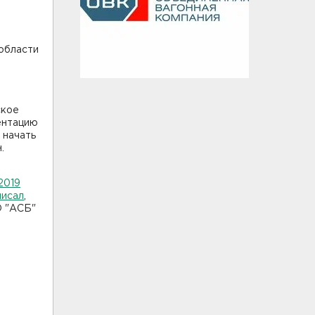
области
ское
ентацию
 начать
.
2019
писал
,
О "АСБ"