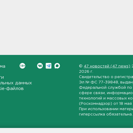
ма
©
47 новостей (47 news)
2026 г.
ти
Свидетельство о регистр
Эл № ФС 77-39848
, выда
льных данных
Федеральной службой по 
kie-файлов
сфере связи, информаци
технологий и массовых к
(Роскомнадзор) от
18 мая
При использовании матер
гиперссылка обязательна.
ет-издание, направленное на всестороннее освещение политиче