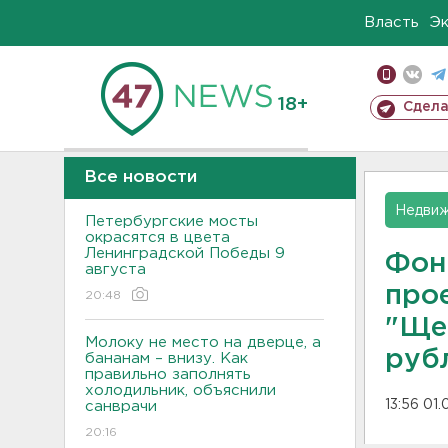
Власть
Э
18+
Сдела
Все новости
Недвиж
Петербургские мосты
окрасятся в цвета
Ленинградской Победы 9
Фон
августа
про
20:48
"Ще
Молоку не место на дверце, а
руб
бананам – внизу. Как
правильно заполнять
холодильник, объяснили
13:56 01
санврачи
20:16