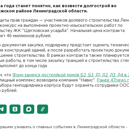
а года станет понятно, как возвести долгострой во
жском районе Ленинградской области.
щиты прав граждан — участников долевого строительства Лен
 конкурс на выполнение проектно-изыскательских работ по
ьству ЖК "Щегловская усадьба". Начальная цена контракта
яет 46 миллионов рублей.
 документам закупки, подрядчику предстоит оценить техниче
е конструкций зданий, а после разработать проектную докум
шение строительства. В рамках контракта также планируется
е работы, в том числе засыпку траншей и строительство стен
ыполнят до конца года.
м, что
Фонд занялся достройкой домов Б2, Б3, Д1, Д2, Д3, Д4 в 
лищный комплекс возводила компания "Навис".
Ранее 47news 
выбора генподрядчика корпуса будут охранять сотрудники ОО
н рублей.
рвыми узнавать о главных событиях в Ленинградской области -