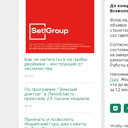
До конц
Всеволо
Фонд за
объявил
строител
составл
Согласно
состояни
на завер
Как не наткнуться на грибы-
ремонтны
двойники – инструкция от
Работы в
лесничества
Напомни
18:42
году
. Жи
что до 
По программе "Земский
за 1,2 мл
доктор" в Ленобласть
приехали 2,5 тысячи медиков
18:10
Признать и позволить.
Индийский гуру дал советы
Чтобы пе