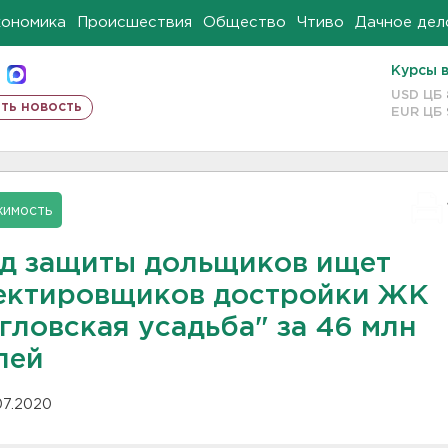
кономика
Происшествия
Общество
Чтиво
Дачное дел
Курсы 
USD ЦБ
ть новость
EUR ЦБ
имость
д защиты дольщиков ищет
ектировщиков достройки ЖК
гловская усадьба" за 46 млн
лей
.07.2020