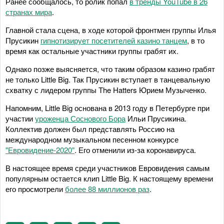
Ранее сообщалось, то ролик попал
в тренды YouTube в 26
странах мира
.
Главной стала сцена, в ходе которой фронтмен группы Илья
Прусикин
гипнотизирует посетителей казино танцем
, в то
время как остальные участники группы грабят их.
Однако позже выясняется, что таким образом казино грабят
не только Little Big. Так Прусикин вступает в танцевальную
схватку с лидером группы The Hatters Юрием Музыченко.
Напомним, Little Big основана в 2013 году в Петербурге при
участии
уроженца Соснового Бора
Ильи Прусикина.
Коллектив должен был представлять Россию на
международном музыкальном песенном конкурсе
"Евровидение-2020"
. Его отменили из-за коронавируса.
В настоящее время среди участников Евровидения самым
популярным остается клип Little Big. К настоящему времени
его просмотрели
более 88 миллионов раз
.