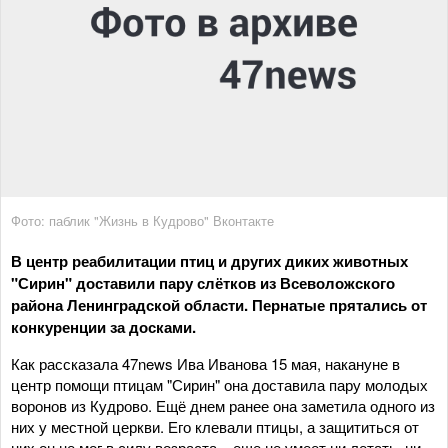
Фото: паблик "Жизнь в Кудрово" Вконтакте
В центр реабилитации птиц и других диких животных
"Сирин" доставили пару слётков из Всеволожского
района Ленинградской области. Пернатые прятались от
конкуренции за досками.
Как рассказала 47news Ива Иванова 15 мая, накануне в
центр помощи птицам "Сирин" она доставила пару молодых
воронов из Кудрово. Ещё днем ранее она заметила одного из
них у местной церкви. Его клевали птицы, а защититься от
них он не мог в силу возраста – еще не умеет ни летать, ни