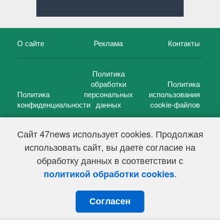
О сайте
Реклама
Контакты
Политика
обработки
Политика
Политика
персональных
использования
конфиденциальности
данных
cookie-файлов
Сайт 47news использует cookies. Продолжая
использовать сайт, вы даете согласие на
©
47 новостей (47 news)
2005 — 2026 г.
обработку данных в соответствии с
Свидетельство о регистрации СМИ Эл № ФС 77-39848, выдано
Федеральной службой по надзору в сфере связи,
.
политикой обработки cookies
информационных технологий и массовых коммуникаций
(Роскомнадзор) от 18 мая 2010г.
Согласен