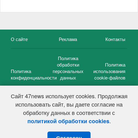
О сайте
Реклама
Контакты
Политика
обработки
Политика
Политика
персональных
использования
конфиденциальности
данных
cookie-файлов
Сайт 47news использует cookies. Продолжая
использовать сайт, вы даете согласие на
©
47 новостей (47 news)
2005 — 2026 г.
обработку данных в соответствии с
Свидетельство о регистрации СМИ Эл № ФС 77-39848, выдано
Федеральной службой по надзору в сфере связи,
.
политикой обработки cookies
информационных технологий и массовых коммуникаций
(Роскомнадзор) от 18 мая 2010г.