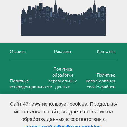
О сайте
Реклама
Контакты
Политика
обработки
Политика
Политика
персональных
использования
конфиденциальности
данных
cookie-файлов
Сайт 47news использует cookies. Продолжая
использовать сайт, вы даете согласие на
©
47 новостей (47 news)
2005 — 2026 г.
обработку данных в соответствии с
Свидетельство о регистрации СМИ Эл № ФС 77-39848, выдано
Федеральной службой по надзору в сфере связи,
.
политикой обработки cookies