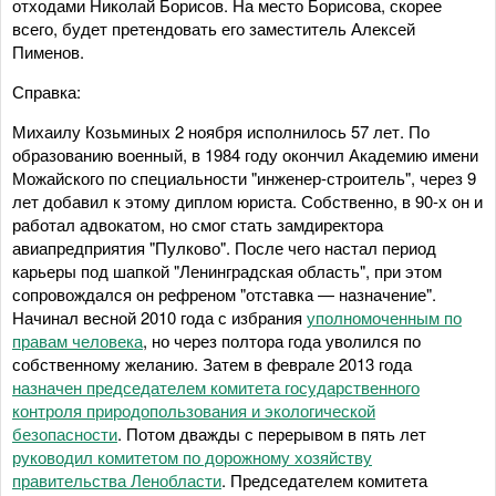
отходами Николай Борисов. На место Борисова, скорее
всего, будет претендовать его заместитель Алексей
Пименов.
Справка:
Михаилу Козьминых 2 ноября исполнилось 57 лет. По
образованию военный, в 1984 году окончил Академию имени
Можайского по специальности "инженер-строитель", через 9
лет добавил к этому диплом юриста. Собственно, в 90-х он и
работал адвокатом, но смог стать замдиректора
авиапредприятия "Пулково". После чего настал период
карьеры под шапкой "Ленинградская область", при этом
сопровождался он рефреном "отставка — назначение".
Начинал весной 2010 года с избрания
уполномоченным по
правам человека
, но через полтора года уволился по
собственному желанию. Затем в феврале 2013 года
назначен председателем комитета государственного
контроля природопользования и экологической
безопасности
. Потом дважды с перерывом в пять лет
руководил комитетом по дорожному хозяйству
правительства Ленобласти
. Председателем комитета