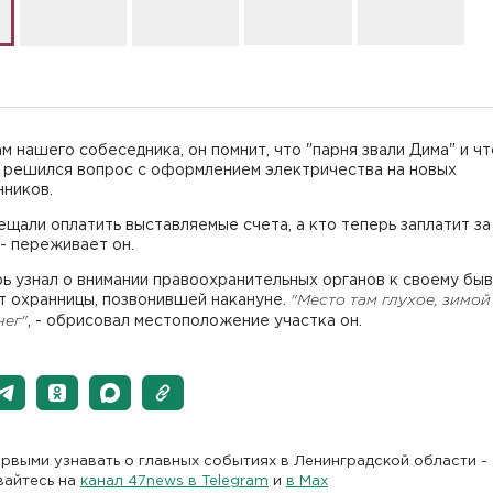
м нашего собеседника, он помнит, что "парня звали Дима" и чт
е решился вопрос с оформлением электричества на новых
нников.
ещали оплатить выставляемые счета, а кто теперь заплатит за 
 - переживает он.
ь узнал о внимании правоохранительных органов к своему бы
т охранницы, позвонившей накануне.
"Место там глухое, зимой
нег"
, - обрисовал местоположение участка он.
рвыми узнавать о главных событиях в Ленинградской области -
вайтесь на
канал 47news в Telegram
и
в Maх