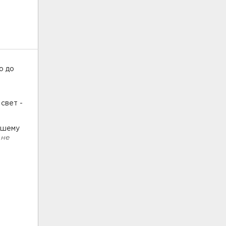
о до
свет -
вшему
 не