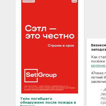
РЕКЛАМА
Бизнесм
заподоз
Как стал
посёлке
крупную
47news п
летний И
заключил
- 
ле
по
Тело погибшего
обнаружено после пожара в
ср