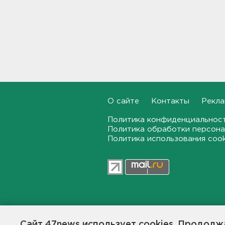
16:46, 06.08.2026
"Казино-призрак" закрыли на
Лиговском. Нашли 211 игровых
автоматов
16:29, 06.08.2026
Бомбоубежища во
Всеволожске обследуют за
1,6 млн рублей
О сайте
Контакты
Рекла
16:10, 06.08.2026
Политика конфиденциальнос
Политика обработки персона
В Касимово BMW X7 влетел
Политика использования coo
и снёс детскую площадку -
фото
15:51, 06.08.2026
Лобовая авария собрала
пробку больше 8 км на
"Коле" - фото
47news.ru — независимое интерн
15:32, 06.08.2026
общественной жизни в Ленинград
Сайт 47news использует cookies. Продолжа