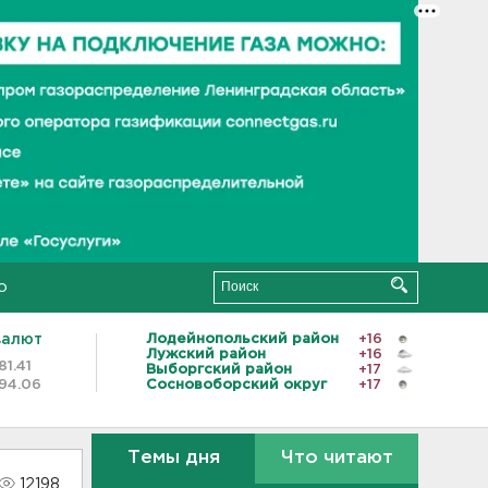
о
валют
Лодейнопольский район
+16
Лужский район
+16
81.41
Выборгский район
+17
94.06
Сосновоборский округ
+17
Темы дня
Что читают
12198