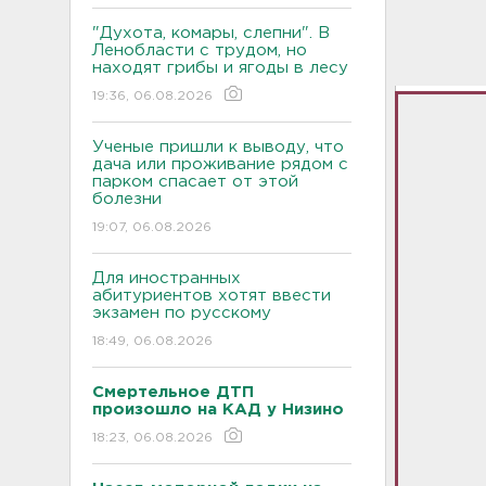
"Духота, комары, слепни". В
Ленобласти с трудом, но
находят грибы и ягоды в лесу
19:36, 06.08.2026
Ученые пришли к выводу, что
дача или проживание рядом с
парком спасает от этой
болезни
19:07, 06.08.2026
Для иностранных
абитуриентов хотят ввести
экзамен по русскому
18:49, 06.08.2026
Смертельное ДТП
произошло на КАД у Низино
18:23, 06.08.2026