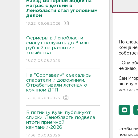
Наезд моторной лодки на
матрас с детьми в
Ленобласти стал уголовным
делом
18:22, 06.08.2026
Фермеры в Ленобласти
По слова
смогут получить до 8 млн
рублей на развитие
конца н
хозяйства
собстве
18:07, 06.08.2026
- Они об
не знаю,
На "Сортавалу" съехались
Сам Игор
спасатели и дорожники.
активу о
Отрабатывали легенду о
крупном ДТП
чистят с
17:50, 06.08.2026
В пятницу вузы публикуют
списки. Ленобласть подвела
итоги приемной
кампании-2026
Чтобы пе
подписы
17:36, 06.08.2026