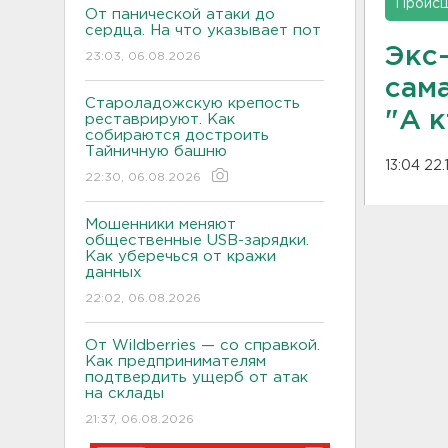
Проис
От панической атаки до
сердца. На что указывает пот
Экс
23:03, 06.08.2026
сам
Староладожскую крепость
"А к
реставрируют. Как
собираются достроить
Тайничную башню
13:04 22.
22:30, 06.08.2026
Мошенники меняют
общественные USB-зарядки.
Как уберечься от кражи
данных
22:02, 06.08.2026
От Wildberries — со справкой.
Как предпринимателям
подтвердить ущерб от атак
на склады
21:37, 06.08.2026