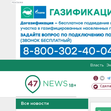
РЕКЛАМА
Власть
Э
18+
Сдела
Все новости