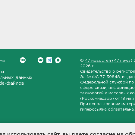
ма
©
47 новостей (47 news)
2026 г.
ти
Свидетельство о регистр
Эл № ФС 77-39848
, выда
льных данных
Федеральной службой по 
kie-файлов
сфере связи, информаци
технологий и массовых к
(Роскомнадзор) от
18 мая
При использовании матер
гиперссылка обязательна.
ет-издание, направленное на всестороннее освещение политиче
ской области, экономической и инвестиционной активности в ре
я использовать сайт, вы даете согласие на об