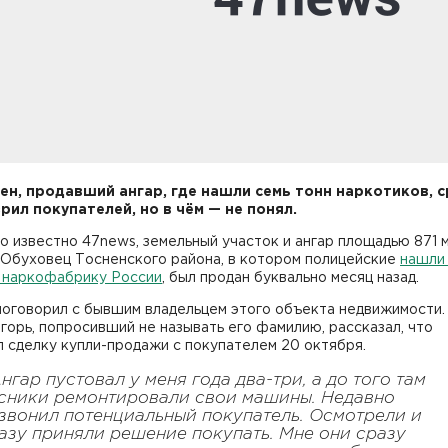
ен, продавший ангар, где нашли семь тонн наркотиков, с
рил покупателей, но в чём — не понял.
о известно 47news, земельный участок и ангар площадью 871 
 Обуховец Тосненского района, в котором полицейские
нашли
 наркофабрику России
, был продан буквально месяц назад.
оговорил с бывшим владельцем этого объекта недвижимости. 
горь, попросивший не называть его фамилию, рассказал, что
 сделку купли-продажи с покупателем 20 октября.
Ангар пустовал у меня года два-три, а до того там
сники ремонтировали свои машины. Недавно
звонил потенциальный покупатель. Осмотрели и
азу приняли решение покупать. Мне они сразу