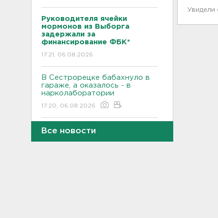
Увидели
Руководителя ячейки
мормонов из Выборга
задержали за
финансирование ФБК*
17:21, 06.08.2026
В Сестрорецке бабахнуло в
гараже, а оказалось - в
нарколаборатории
17:20, 06.08.2026
Назначено первое заседание
Все новости
по делу об убийстве 9-
летнего мальчика из
Петербурга
17:04, 06.08.2026
За неделю 1,3 тысячи
жителей Ленобласти и
Петербурга были атакованы
членистоногими вампирами