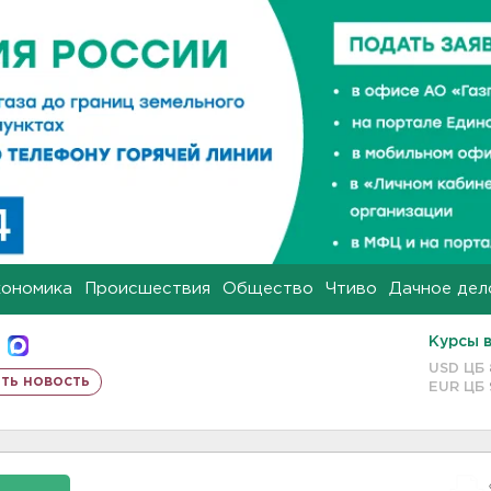
кономика
Происшествия
Общество
Чтиво
Дачное дел
Курсы 
USD ЦБ
ть новость
EUR ЦБ