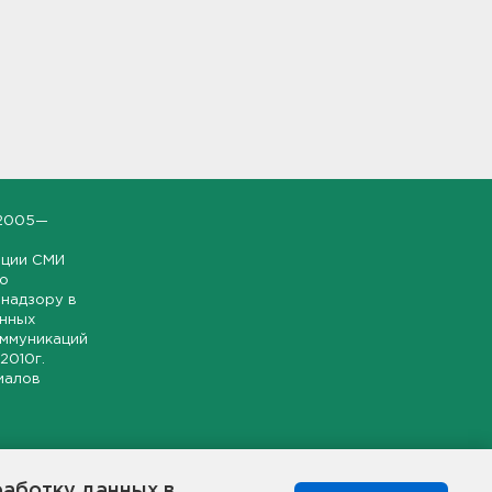
2005—
ации СМИ
но
надзору в
онных
оммуникаций
 2010г.
иалов
ской и
гионе.
работку данных в