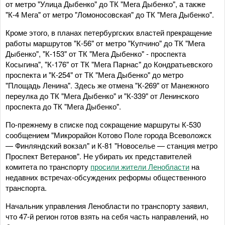
от метро "Улица Дыбенко" до ТК "Мега Дыбенко", а также
"К-4 Мега" от метро "Ломоносовская" до ТК "Мега Дыбенко".
Кроме этого, в планах петербургских властей прекращение
работы маршрутов "К-56" от метро "Купчино" до ТК "Мега
Дыбенко", "К-153" от ТК "Мега Дыбенко" - проспекта
Косыгина", "К-176" от ТК "Мега Парнас" до Кондратьевского
проспекта и "К-254" от ТК "Мега Дыбенко" до метро
"Площадь Ленина". Здесь же отмена "К-269" от Манежного
переулка до ТК "Мега Дыбенко" и "К-339" от Ленинского
проспекта до ТК "Мега Дыбенко".
По-прежнему в списке под сокращение маршруты К-530
сообщением "Микрорайон Котово Поле города Всеволожск
— Финляндский вокзал" и К-81 "Новоселье — станция метро
Проспект Ветеранов". Не убирать их представителей
комитета по транспорту
просили жители Ленобласти
на
недавних встречах-обсуждених реформы общественного
транспорта.
Начальник управления Ленобласти по транспорту заявил,
что 47-й регион готов взять на себя часть направлений, но