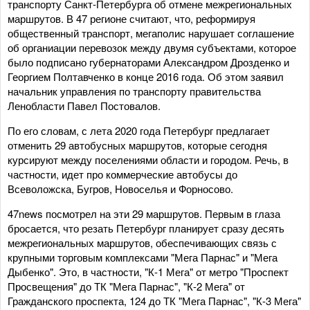
транспорту Санкт-Петербурга об отмене межрегиональных
маршрутов. В 47 регионе считают, что, реформируя
общественный транспорт, мегаполис нарушает соглашение
об органиации перевозок между двумя субъектами, которое
было подписано губернаторами Александром Дрозденко и
Георгием Полтавченко в конце 2016 года. Об этом заявил
начальник управления по транспорту правительства
Ленобласти Павел Постовалов.
По его словам, с лета 2020 года Петербург предлагает
отменить 29 автобусных маршрутов, которые сегодня
курсируют между поселениями области и городом. Речь, в
частности, идет про коммерческие автобусы до
Всеволожска, Бугров, Новоселья и Форносово.
47news посмотрел на эти 29 маршрутов. Первым в глаза
бросается, что резать Петербург планирует сразу десять
межрегиональных маршрутов, обеспечивающих связь с
крупными торговым комплексами "Мега Парнас" и "Мега
Дыбенко". Это, в частности, "К-1 Мега" от метро "Проспект
Просвещения" до ТК "Мега Парнас", "К-2 Мега" от
Гражданского проспекта, 124 до ТК "Мега Парнас", "К-3 Мега"