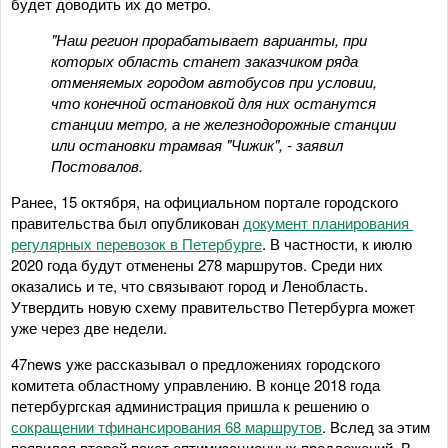
будет доводить их до метро.
"Наш регион прорабатывает варианты, при
которых область станет заказчиком ряда
отменяемых городом автобусов при условии,
что конечной остановкой для них останутся
станции метро, а не железнодорожные станции
или остановки трамвая "Чижик", - заявил
Постовалов.
Ранее, 15 октября, на официальном портале городского
правительства был опубликован
документ планирования
регулярных перевозок в Петербурге
. В частности, к июлю
2020 года будут отменены 278 маршрутов. Среди них
оказались и те, что связывают город и Ленобласть.
Утвердить новую схему правительство Петербурга может
уже через две недели.
47news уже рассказывал о предложениях городского
комитета областному управлению. В конце 2018 года
петербургская администрация пришла к решению о
сокращении тфинансирования 68 маршрутов
. Вслед за этим
появился второй пакет оптимизационных предложений. В