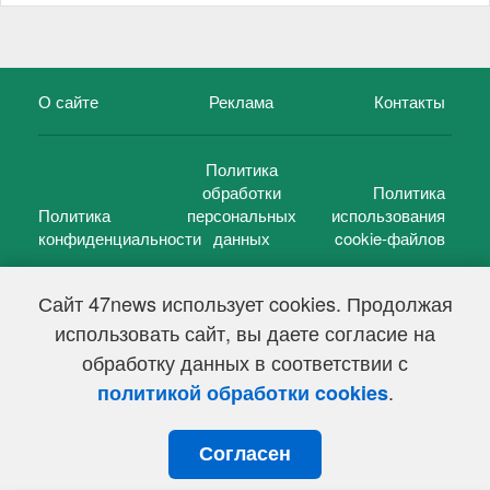
О сайте
Реклама
Контакты
Политика
обработки
Политика
Политика
персональных
использования
конфиденциальности
данных
cookie-файлов
Сайт 47news использует cookies. Продолжая
использовать сайт, вы даете согласие на
©
47 новостей (47 news)
2005 — 2026 г.
обработку данных в соответствии с
Свидетельство о регистрации СМИ Эл № ФС 77-39848, выдано
Федеральной службой по надзору в сфере связи,
.
политикой обработки cookies
информационных технологий и массовых коммуникаций
(Роскомнадзор) от 18 мая 2010г.
Согласен