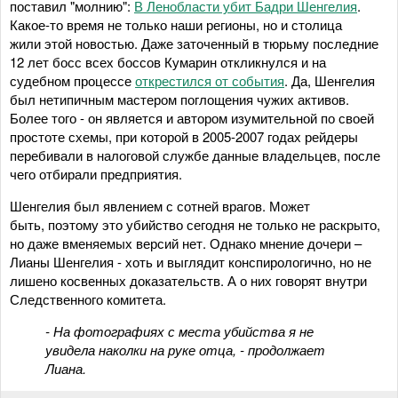
поставил "молнию":
В Ленобласти убит Бадри Шенгелия
.
Какое-то время не только наши регионы, но и столица
жили этой новостью. Даже заточенный в тюрьму последние
12 лет босс всех боссов Кумарин откликнулся и на
судебном процессе
открестился от события
. Да, Шенгелия
был нетипичным мастером поглощения чужих активов.
Более того - он является и автором изумительной по своей
простоте схемы, при которой в 2005-2007 годах рейдеры
перебивали в налоговой службе данные владельцев, после
чего отбирали предприятия.
Шенгелия был явлением с сотней врагов. Может
быть, поэтому это убийство сегодня не только не раскрыто,
но даже вменяемых версий нет. Однако мнение дочери –
Лианы Шенгелия - хоть и выглядит конспирологично, но не
лишено косвенных доказательств. А о них говорят внутри
Следственного комитета.
- На фотографиях с места убийства я не
увидела наколки на руке отца, - продолжает
Лиана.