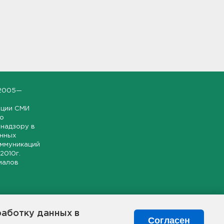
2005—
ации СМИ
но
надзору в
онных
оммуникаций
 2010г.
иалов
ской и
гионе.
работку данных в
я свободного
Согласен