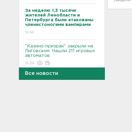
Увидели
За неделю 1,3 тысячи
жителей Ленобласти и
Петербурга были атакованы
членистоногими вампирами
16:46
"Казино-призрак" закрыли на
Лиговском. Нашли 211 игровых
автоматов
16:29
Все новости
Бомбоубежища во
Всеволожске обследуют за
1,6 млн рублей
16:10
В Касимово BMW X7 влетел
и снёс детскую площадку -
фото
15:51