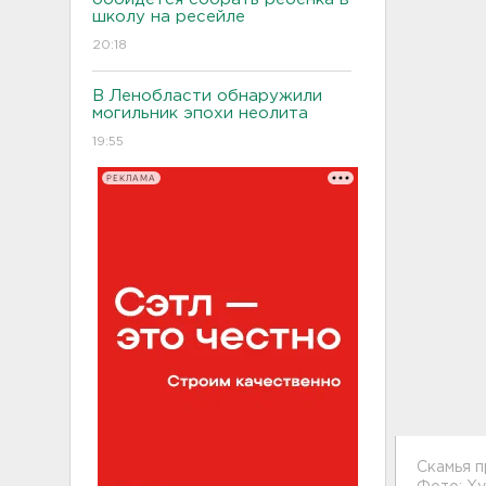
школу на ресейле
20:18
В Ленобласти обнаружили
могильник эпохи неолита
19:55
РЕКЛАМА
Скамья 