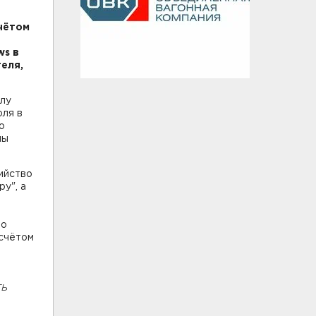
чётом
ws в
еля,
илу
юля в
о
ны
ийство
у", а
По
 счётом
ть