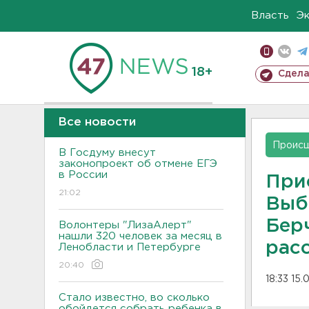
Власть
Э
18+
Сдела
Все новости
Проис
В Госдуму внесут
законопроект об отмене ЕГЭ
в России
При
21:02
Выб
Берч
Волонтеры "ЛизаАлерт"
нашли 320 человек за месяц в
рас
Ленобласти и Петербурге
20:40
18:33 15.
Стало известно, во сколько
обойдется собрать ребенка в