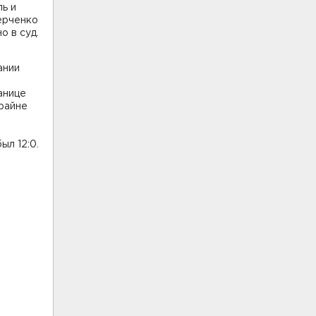
ль и
ерченко
о в суд.
ании
анице
крайне
ыл 12:0.