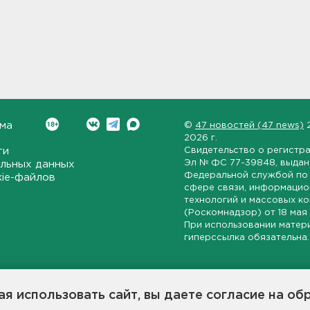
ма
©
47 новостей (47 news)
2026 г.
ти
Свидетельство о регистр
Эл № ФС 77-39848
, выда
льных данных
Федеральной службой по 
kie-файлов
сфере связи, информаци
технологий и массовых к
(Роскомнадзор) от
18 мая
При использовании матер
гиперссылка обязательна.
ет-издание, направленное на всестороннее освещение политиче
ской области, экономической и инвестиционной активности в ре
я использовать сайт, вы даете согласие на об
7 новостей» станет популярной и конструктивной площадкой дл