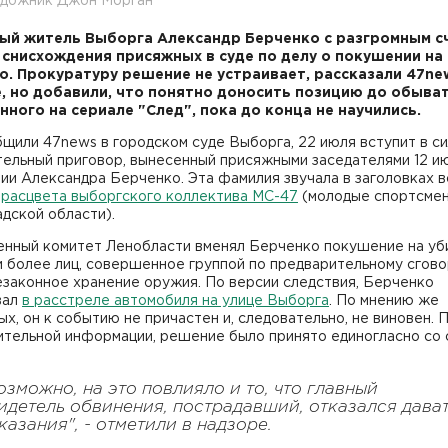
удожник Джон Морган
ый житель Выборга Александр Берченко с разгромным с
 снисхождения присяжных в суде по делу о покушении на
о. Прокуратуру решение не устраивает, рассказали 47ne
, но добавили, что понятно доносить позицию до обыват
нного на сериале "След", пока до конца не научились.
щили 47news в городском суде Выборга, 22 июля вступит в с
ельный приговор, вынесенный присяжными заседателями 12 и
и Александра Берченко. Эта фамилия звучала в заголовках в
а
расцвета выборгского коллектива МС-47
(молодые спортсме
дской области).
енный комитет Ленобласти вменял Берченко покушение на уб
и более лиц, совершенное группой по предварительному сговор
езаконное хранение оружия. По версии следствия, Берченко
вал
в расстреле автомобиля на улице Выборга
. По мнению же
х, он к событию не причастен и, следовательно, не виновен. 
ительной информации, решение было принято единогласно со
озможно, на это повлияло и то, что главный
идетель обвинения, пострадавший, отказался дава
казания", - отметили в надзоре.