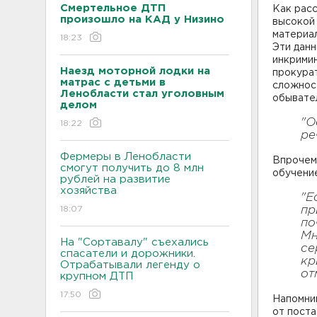
Смертельное ДТП
Как рас
произошло на КАД у Низино
высокой 
материал
18:23
Эти данн
инкрими
Наезд моторной лодки на
прокура
матрас с детьми в
сложнос
Ленобласти стал уголовным
обывате
делом
"О
18:22
ре
Фермеры в Ленобласти
Впрочем
смогут получить до 8 млн
обучение
рублей на развитие
хозяйства
"Е
18:07
пр
по
Мн
На "Сортавалу" съехались
се
спасатели и дорожники.
кр
Отрабатывали легенду о
от
крупном ДТП
17:50
Напомним
от поста