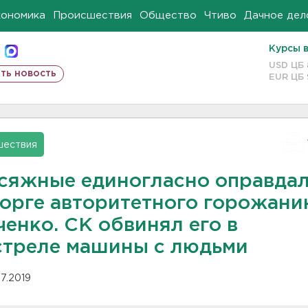
кономика
Происшествия
Общество
Чтиво
Дачное дел
Курсы 
USD ЦБ
ть новость
EUR ЦБ
шествия
сяжные единогласно оправдал
орге авторитетного горожани
енко. СК обвинял его в
стреле машины с людьми
07.2019