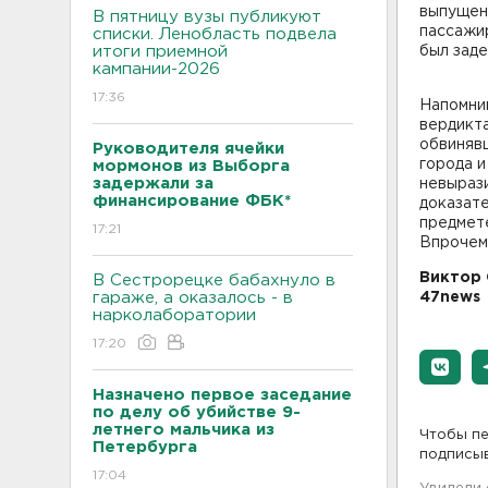
выпущено
В пятницу вузы публикуют
пассажи
списки. Ленобласть подвела
итоги приемной
был заде
кампании-2026
17:36
Напомним
вердикт
обвиняв
Руководителя ячейки
города и
мормонов из Выборга
задержали за
невырази
финансирование ФБК*
доказате
предмет
17:21
Впрочем
Виктор 
В Сестрорецке бабахнуло в
гараже, а оказалось - в
47news
нарколаборатории
17:20
Назначено первое заседание
по делу об убийстве 9-
летнего мальчика из
Чтобы пе
Петербурга
подписы
17:04