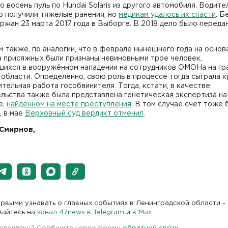
 восемь пуль по Hundai Solaris из другого автомобиля. Водите
р получили тяжелые ранения, но
медикам удалось их спасти
. Б
ржан 23 марта 2017 года в Выборге. В 2018 дело было передан
 также, по аналогии, что в феврале нынешнего года на основ
а присяжных были признаны невиновными трое человек,
шихся в вооружённом нападении на сотрудников ОМОНа на гр
 области. Определённо, свою роль в процессе тогда сыграла 
тельная работа гособвинителя. Тогда, кстати, в качестве
льства также была представлена генетическая экспертиза на
е,
найденном на месте преступления
. В том случае счёт тоже б
, в мае
Верховный суд вердикт отменил
.
Смирнов,
рвыми узнавать о главных событиях в Ленинградской области -
вайтесь на
канал 47news в Telegram
и
в Maх