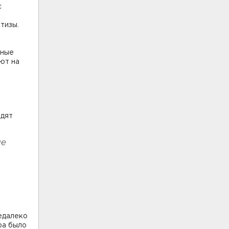
с
тизы.
нные
ют на
одят
ие
недалеко
ра было