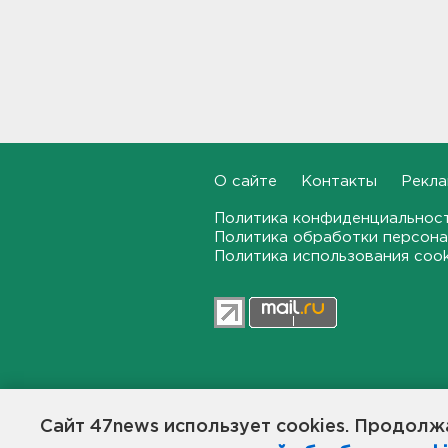
Лобовая авария собрала
пробку больше 8 км на
"Коле" - фото
15:32
Стало известно, зачем
депутатов ЗакСа экстренно
вызывают на работу
О сайте
Контакты
Рекла
15:14
Политика конфиденциальнос
Жителей Ленобласти
Политика обработки персона
предупреждают, что погода
Политика использования coo
завтра испортится, и
серьезно
15:01
Во Всеволожском районе
ищут девушку-волонтера
14:49
47news.ru — независимое интерн
общественной жизни в Ленинград
Сайт 47news использует cookies. Продолжа
Создатели рассчитывают, что «4
В Нижегородской области