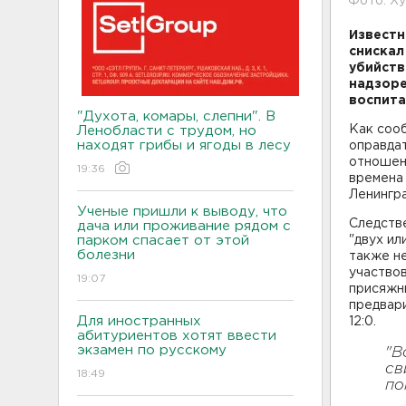
Фото: Х
Известн
снискал
убийств
надзоре
воспита
"Духота, комары, слепни". В
Как сооб
Ленобласти с трудом, но
находят грибы и ягоды в лесу
оправдат
отношени
19:36
времен
Ленингра
Ученые пришли к выводу, что
Следств
дача или проживание рядом с
парком спасает от этой
"двух ил
болезни
также н
участво
19:07
присяжны
предвар
Для иностранных
12:0.
абитуриентов хотят ввести
экзамен по русскому
"В
св
18:49
по