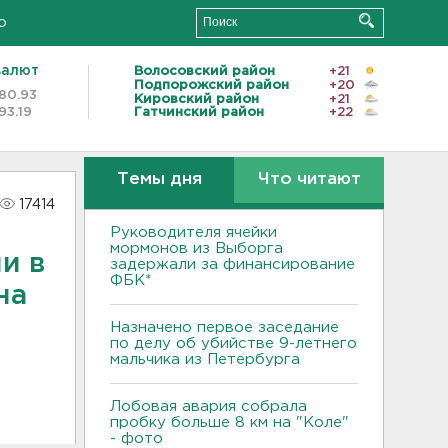
о
валют
Волосовский район
+21
Подпорожский район
+20
80.93
Кировский район
+21
93.19
Гатчинский район
+22
Темы дня
Что читают
17414
Руководителя ячейки
мормонов из Выборга
и в
задержали за финансирование
ФБК*
на
Назначено первое заседание
по делу об убийстве 9-летнего
мальчика из Петербурга
Лобовая авария собрала
пробку больше 8 км на "Коле"
- фото