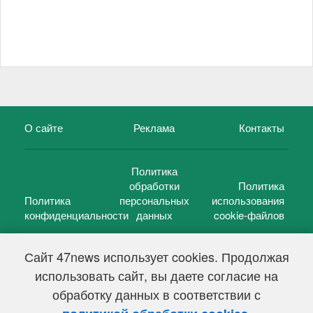
О сайте
Реклама
Контакты
Политика
обработки
Политика
Политика
персональных
использования
конфиденциальности
данных
cookie-файлов
Сайт 47news использует cookies. Продолжая
использовать сайт, вы даете согласие на
©
47 новостей (47 news)
2005 — 2026 г.
обработку данных в соответствии с
Свидетельство о регистрации СМИ Эл № ФС 77-39848, выдано
Федеральной службой по надзору в сфере связи,