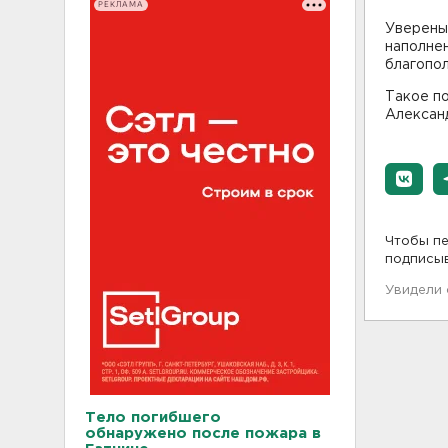
РЕКЛАМА
Уверены,
наполнен
благопол
Такое п
Алексан
Чтобы пе
подписы
Увидели
Тело погибшего
обнаружено после пожара в