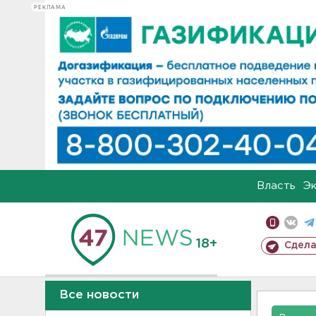
РЕКЛАМА
Власть
Э
18+
Сдела
Все новости