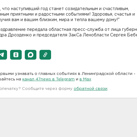
 что наступивший год станет созидательным и счастливым,
ным приятными и радостными событиями! Здоровья, счастья и
учия вам и вашим близким, мира и тепла вашему дому!"
оздравление передала областная пресс-служба от лица губер
дра Дрозденко и председателя ЗакСа Ленобласти Сергея Беб
рвыми узнавать о главных событиях в Ленинградской области -
вайтесь на
канал 47news в Telegram
и
в Maх
 опечатку? Сообщите через форму
обратной связи
.