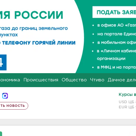
кономика
Происшествия
Общество
Чтиво
Дачное дел
Курсы 
USD ЦБ
ть новость
EUR ЦБ