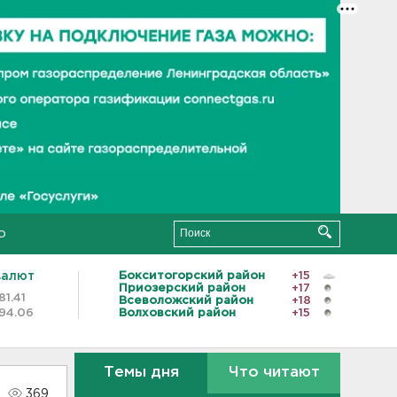
о
валют
Бокситогорский район
+15
Приозерский район
+17
81.41
Всеволожский район
+18
94.06
Волховский район
+15
Темы дня
Что читают
369