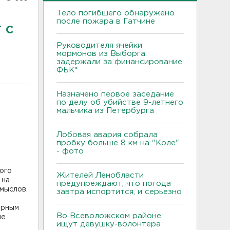
Тело погибшего обнаружено
после пожара в Гатчине
 с
Руководителя ячейки
мормонов из Выборга
задержали за финансирование
ФБК*
Назначено первое заседание
по делу об убийстве 9-летнего
мальчика из Петербурга
Лобовая авария собрала
пробку больше 8 км на "Коле"
- фото
ого
Жителей Ленобласти
 на
предупреждают, что погода
мыслов.
завтра испортится, и серьезно
ерным
Во Всеволожском районе
ые
ищут девушку-волонтера