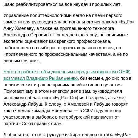
шанс реабилитироваться за все неудачи прошлых лет.
Управление политтехнологиями легло на плечи первого
заместителя руководителя регионального исполкома «ЕдРа»
Анну Хмелеву, а также на приглашенного технолога
Александра Серавина. Последнего, к слову, независимые
эксперты оценивают как крепкого профессионала,
работавшего на выборных проектах разного уровня, но
«привлеченного по профессиональным качествам, а не по
личным связям».
Блок по работе с объединенным народным фронтом (ОНФ)
возглавил Владимир Рыбальченко
, бизнесмен, до сих пор в
политических играх не принимавший активного участия.
Помогают ему в этом нелегком деле зам. руководителя
исполкома областного «ЕдРа» София Лазарева, а также
Александр Лабуш. К слову, о Хмелевой и Лабуше говорят
как о членах команды Еремеева — в 2007 году все они
участвовали в выборах в петербургский парламент от
партии «Союз правых сил».
Любопытно, что в структуре избирательного штаба «ЕдРа»