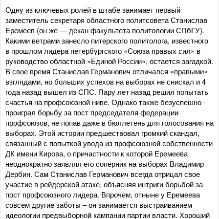
Одну из ключевых ролей в штабе занимает первый
заместитель секретаря областного политсовета Станислав
Еремеев (он же — декан факультета политологии СПбГУ).
Какими ветрами занесло питерского политолога, известного
в прошлом лидера петербургского «Союза правых сил» в
руководство областной «Единой России», остается загадкой.
В свое время Станислав Германович отличался «правыми»
взглядами, но больших успехов на выборах не снискал и 4
года назад вышел из СПС. Пару лет назад решил попытать
счастья на профсоюзной ниве. Однако также безуспешно -
проиграл борьбу за пост председателя федерации
профсоюзов, не попав даже в бюллетень для голосования на
выборах. Этой истории предшествовал громкий скандал,
связанный с попыткой увода из профсоюзной собственности
ДК имени Кирова, о причастности к которой Еремеева
неоднократно заявлял его соперник на выборах Владимир
Дербин. Сам Станислав Германович всегда отрицал свое
участие в рейдерской атаке, объясняя интриги борьбой за
пост профсоюзного лидера. Впрочем, отныне у Еремеева
совсем другие заботы – он занимается выстраиванием
идеологии предвыборной кампании партии власти. Хороший