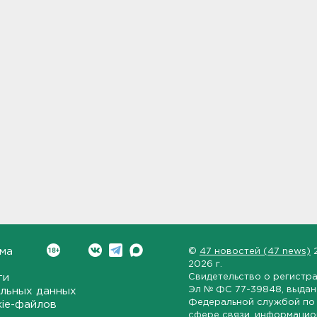
ма
©
47 новостей (47 news)
2026 г.
ти
Свидетельство о регистр
Эл № ФС 77-39848
, выда
льных данных
Федеральной службой по 
kie-файлов
сфере связи, информаци