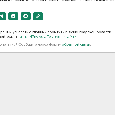
рвыми узнавать о главных событиях в Ленинградской области -
вайтесь на
канал 47news в Telegram
и
в Maх
 опечатку? Сообщите через форму
обратной связи
.