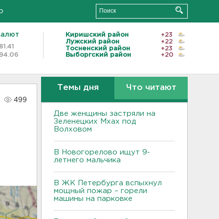
о
валют
Киришский район
+23
Лужский район
+22
81.41
Тосненский район
+23
94.06
Выборгский район
+20
Темы дня
Что читают
499
Две женщины застряли на
Зеленецких Мхах под
Волховом
В Новогорелово ищут 9-
летнего мальчика
В ЖК Петербурга вспыхнул
мощный пожар – горели
машины на парковке