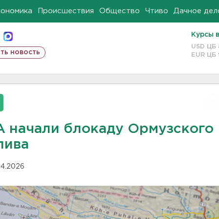
кономика
Происшествия
Общество
Чтиво
Дачное дел
Курсы 
USD ЦБ
ть новость
EUR ЦБ
 начали блокаду Ормузского
лива
.04.2026