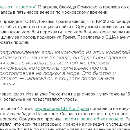
бщают "Известия"
13 апреля, блокада Ормузского пролива со 
лась в пять часов вечера по московскому времени.
е президент США Дональд Трамп заявлял, что ВМФ заблокиру
 любых судов, пытающихся войти в Ормузский пролив или по
риканские корабли перехватят все корабли, которые заплати
ошлину за проход, подчеркнул Трамп. Параллельно США начну
ровать пролив.
редупреждение: если какой-либо из этих корабле
иблизится к нашей блокаде, он будет немедленно
ичтожен с использованием той же системы
ичтожения, которую мы применяем против
ркоторговцев на лодках в море. Это быстро и
стоко", — написал он в соцсети после начала
окады.
ловам, флот Ирана уже "покоится на дне моря": уничтожены 1
, остальные не представляют угрозы.
ее писал 47news,
переговоры США и Ирана
проходили на мину
 в Исламабаде в Пакистане. Сначала стало известно, что они 
 вопросе Ормузского пролива,
потом и вовсе об их провале
. Р
являл, что если переговоры с Ираном не приведут к успешно
ию конфликта, то страну ждет новая волна военное эскалаци