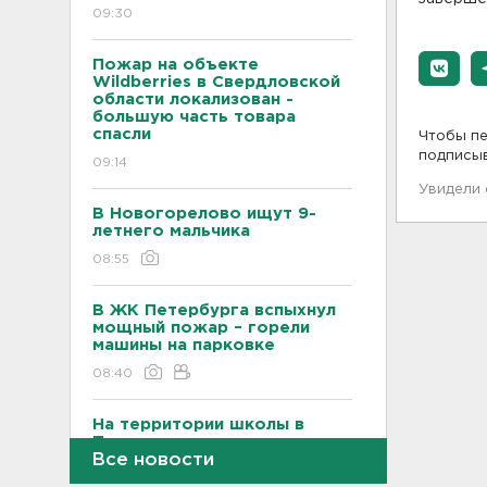
09:30
Пожар на объекте
Wildberries в Свердловской
области локализован -
большую часть товара
спасли
Чтобы пе
подписы
09:14
Увидели
В Новогорелово ищут 9-
летнего мальчика
08:55
В ЖК Петербурга вспыхнул
мощный пожар – горели
машины на парковке
08:40
На территории школы в
Таиланде произошла
Все новости
стрельба: есть жертвы и
пострадавшие