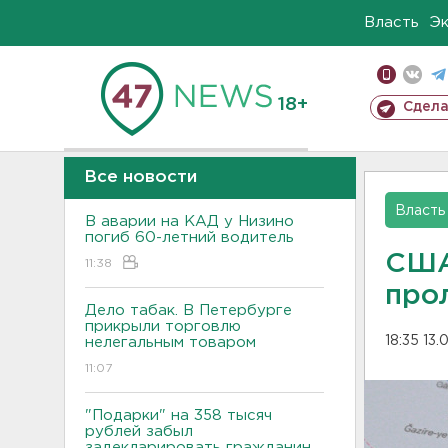
Власть
Э
18+
Сдела
Все новости
Власть
В аварии на КАД у Низино
погиб 60-летний водитель
США
11:38
про
Дело табак. В Петербурге
прикрыли торговлю
18:35 13
нелегальным товаром
11:07
"Подарки" на 358 тысяч
рублей забыл
задекларировать гражданин