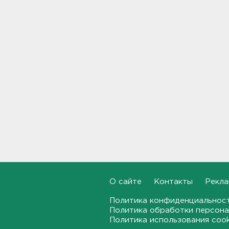
08:12
Объект Wildberries
загорелся в Екатеринбурге
07:43
От панической атаки до
сердца. На что указывает пот
23:03, 06.08.2026
Староладожскую крепость
реставрируют. Как
собираются достроить
Тайничную башню
22:30, 06.08.2026
О сайте
Контакты
Рекла
Мошенники меняют
общественные USB-зарядки.
Политика конфиденциальнос
Как уберечься от кражи
данных
Политика обработки персона
Политика использования coo
22:02, 06.08.2026