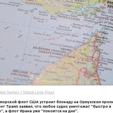
lkin Sergey / Global Look Press
морской флот США устроит блокаду на Ормузском проли
нт Трамп заявил, что любое судно уничтожат "быстро и
", а флот Ирана уже "покоится на дне".