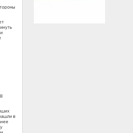
стороны
ет
кинуть
ли
т
й
58
вших
зашли в
анее
му
и.