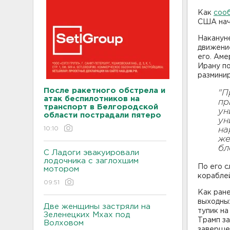
Как
соо
США нача
Наканун
движение
его. Аме
Ирану п
размини
После ракетного обстрела и
"П
атак беспилотников на
пр
транспорт в Белгородской
ун
области пострадали пятеро
ун
10:10
на
же
бл
С Ладоги эвакуировали
лодочника с заглохшим
По его с
мотором
кораблей
09:51
Как ран
выходных
Две женщины застряли на
тупик на
Зеленецких Мхах под
Трамп за
Волховом
завершен