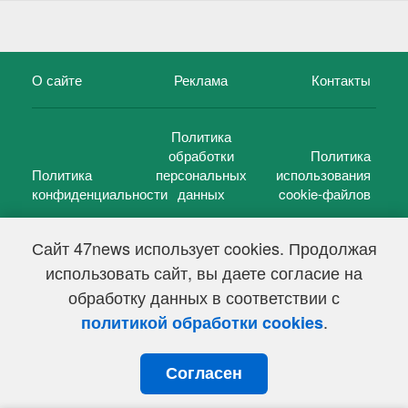
О сайте
Реклама
Контакты
Политика
обработки
Политика
Политика
персональных
использования
конфиденциальности
данных
cookie-файлов
Сайт 47news использует cookies. Продолжая
использовать сайт, вы даете согласие на
©
47 новостей (47 news)
2005 — 2026 г.
обработку данных в соответствии с
Свидетельство о регистрации СМИ Эл № ФС 77-39848, выдано
Федеральной службой по надзору в сфере связи,
.
политикой обработки cookies
информационных технологий и массовых коммуникаций
(Роскомнадзор) от 18 мая 2010г.
Согласен