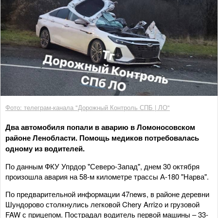
Фото: телеграм-канала "Дорожный Контроль СПБ | ЛО"
Два автомобиля попали в аварию в Ломоносовском
районе Ленобласти. Помощь медиков потребовалась
одному из водителей.
По данным ФКУ Упрдор "Северо-Запад", днем 30 октября
произошла авария на 58-м километре трассы А-180 "Нарва".
По предварительной информации 47news, в районе деревни
Шундорово столкнулись легковой Chery Arrizo и грузовой
FAW с прицепом. Пострадал водитель первой машины – 33-