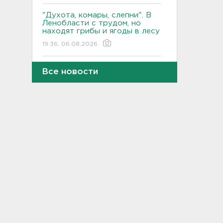
"Духота, комары, слепни". В
Ленобласти с трудом, но
находят грибы и ягоды в лесу
19:36, 06.08.2026
Ученые пришли к выводу, что
Все новости
дача или проживание рядом с
парком спасает от этой
болезни
19:07, 06.08.2026
Для иностранных
абитуриентов хотят ввести
экзамен по русскому
18:49, 06.08.2026
Смертельное ДТП
произошло на КАД у Низино
18:23, 06.08.2026