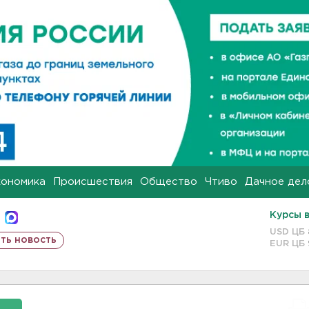
кономика
Происшествия
Общество
Чтиво
Дачное дел
Курсы 
USD ЦБ
ть новость
EUR ЦБ