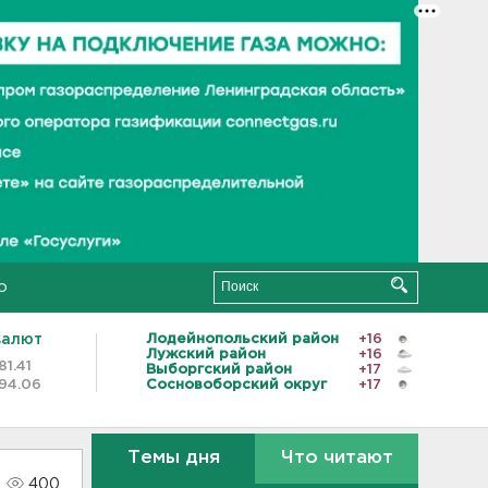
о
валют
Лодейнопольский район
+16
Лужский район
+16
81.41
Выборгский район
+17
94.06
Сосновоборский округ
+17
Темы дня
Что читают
400