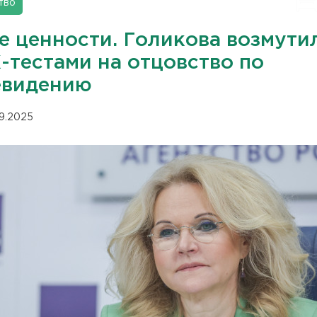
тво
е ценности. Голикова возмути
-тестами на отцовство по
евидению
09.2025