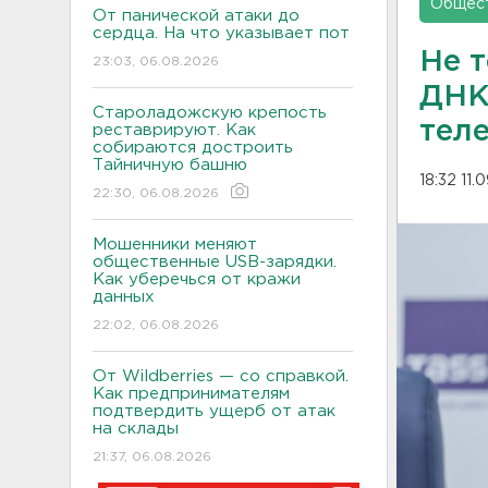
Общес
От панической атаки до
сердца. На что указывает пот
Не т
23:03, 06.08.2026
ДНК
Староладожскую крепость
тел
реставрируют. Как
собираются достроить
Тайничную башню
18:32 11.
22:30, 06.08.2026
Мошенники меняют
общественные USB-зарядки.
Как уберечься от кражи
данных
22:02, 06.08.2026
От Wildberries — со справкой.
Как предпринимателям
подтвердить ущерб от атак
на склады
21:37, 06.08.2026