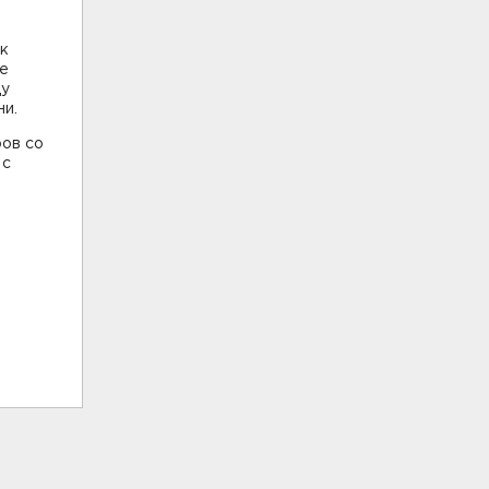
ак
ее
ду
ни.
ров со
 с