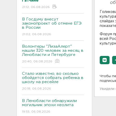
Гатчине
об
21:12, 06.08.2026
Голикова
культура
В Госдуму внесут
слайдах 
законопроект об отмене ЕГЭ
показате
в России
Форум пр
21:02, 06.08.2026
всей Ро
культур
Волонтеры "ЛизаАлерт"
нашли 320 человек за месяц в
Ленобласти и Петербурге
20:40, 06.08.2026
Стало известно, во сколько
Чтобы пе
обойдется собрать ребенка в
подписы
школу на ресейле
20:18, 06.08.2026
Увидели
В Ленобласти обнаружили
могильник эпохи неолита
19:55, 06.08.2026