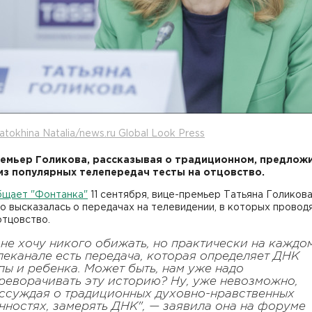
atokhina Natalia/news.ru Global Look Press
емьер Голикова, рассказывая о традиционном, предлож
из популярных телепередач тесты на отцовство.
бщает "Фонтанка"
11 сентября, вице-премьер Татьяна Голиков
о высказалась о передачах на телевидении, в которых провод
отцовство.
 не хочу никого обижать, но практически на каждо
леканале есть передача, которая определяет ДНК
пы и ребенка. Может быть, нам уже надо
реворачивать эту историю? Ну, уже невозможно,
ссуждая о традиционных духовно-нравственных
нностях, замерять ДНК", — заявила она на форуме