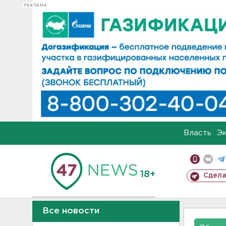
РЕКЛАМА
Власть
Э
18+
Сдела
Все новости