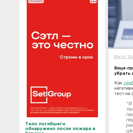
РЕКЛАМА
Фото: Sh
Вице-пр
убрать 
Как
соо
негативн
тест на 
"Я
те
па
пе
Тело погибшего
ра
обнаружено после пожара в
це