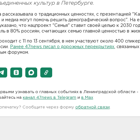
ъединенных культур в Петербурге.
 рассказывала о традиционных ценностях, с презентацией "К
 и медиа могут помочь решить демографический вопрос". На 
указано, что нацпроект "Семья" ставит своей целью к 2030 го
ль в 80% россиян, считающих семью главной ценностью в жиз
оходит с 11 по 13 сентября, в нем участвуют около 400 спике
ссии.
Ранее 47news писал о дорожных перекрытиях
, связанных
ным форумом.
рвыми узнавать о главных событиях в Ленинградской области -
вайтесь на
канал 47news в Telegram
и
в Maх
 опечатку? Сообщите через форму
обратной связи
.