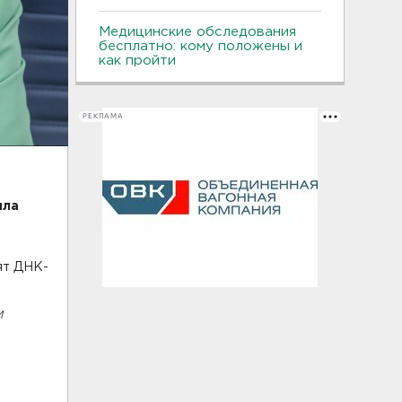
Медицинские обследования
бесплатно: кому положены и
как пройти
РЕКЛАМА
ила
а
ят ДНК-
м