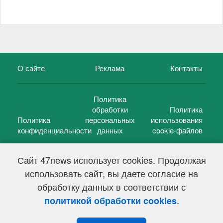
О сайте
Реклама
Контакты
Политика
обработки
Политика
Политика
персональных
использования
конфиденциальности
данных
cookie-файлов
Сайт 47news использует cookies. Продолжая
использовать сайт, вы даете согласие на
©
47 новостей (47 news)
2005 — 2026 г.
обработку данных в соответствии с
Свидетельство о регистрации СМИ Эл № ФС 77-39848, выдано
Федеральной службой по надзору в сфере связи,
.
политикой обработки cookies
информационных технологий и массовых коммуникаций
(Роскомнадзор) от 18 мая 2010г.