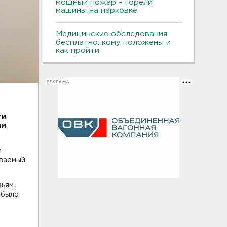
мощный пожар – горели
машины на парковке
Медицинские обследования
бесплатно: кому положены и
как пройти
РЕКЛАМА
ти
ым
м
еваемый
ьям.
 было