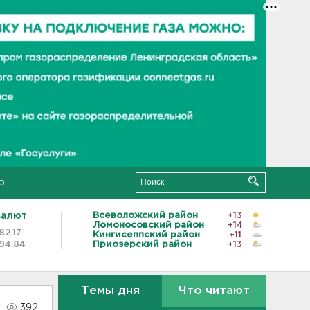
о
валют
Всеволожский район
+13
Ломоносовский район
+14
82.17
Кингисеппский район
+11
94.84
Приозерский район
+13
Темы дня
Что читают
392