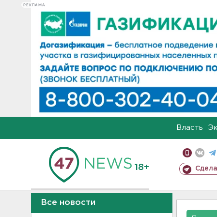
РЕКЛАМА
Власть
Э
18+
Сдела
Все новости