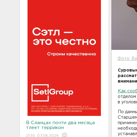
Фото: Be
Суровые
рассмат
внимани
Как соо
отделом
в уголов
По данны
Старшему
В Сланцах почти два месяца
причинен
тлеет террикон
необход
устанав
21:55, 07.08.2026