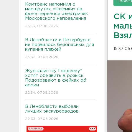
Проис
Комтранс напомнил о
маршрутах «наземки» на
фоне переноса электричек
СК и
Московского направления
мал
23:53, 07.08.2026
Взял
В Ленобласти и Петербурге
не появилось безопасных для
15:37 05
купания пляжей
23:32, 07.08.2026
Журналистку Гордееву*
хотят объявить в розыск.
Подозревают в фейках об
армии
22:54, 07.08.2026
В Ленобласти выбрали
лучших экскурсоводов
22:33, 07.08.2026
РЕКЛАМА