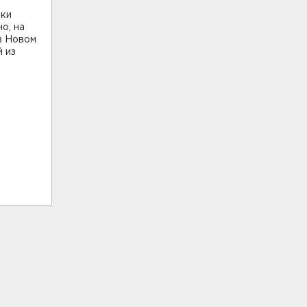
ики
о, на
в Новом
 из