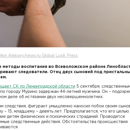
lkin Aleksey/news.ru Global Look Press
 методы воспитания во Всеволожском районе Леноблас
ривают следователи. Отец двух сыновей под пристальн
ем.
бщает СК по Ленинградской области
5 сентября, следственны
 по городу Мурино задержан 44-летний мужчина. Он – подозр
ном деле об истязании двух несовершеннолетних.
м следствия, фигурант умышленно наносил побои своим сынов
 – 15, младшему – девять лет. Предполагается, что его целью
ие детям физических и психических страданий. Проводятся
имые следственные действия. Обстоятельства происшествия
ливаются.