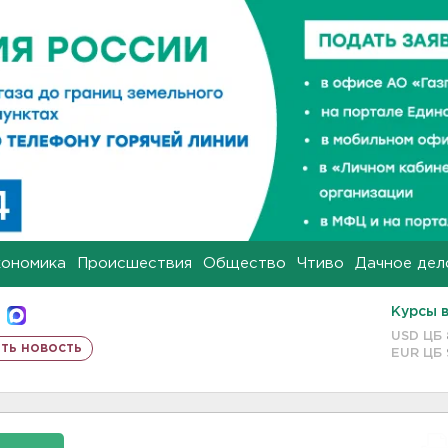
кономика
Происшествия
Общество
Чтиво
Дачное дел
Курсы 
USD ЦБ
ть новость
EUR ЦБ