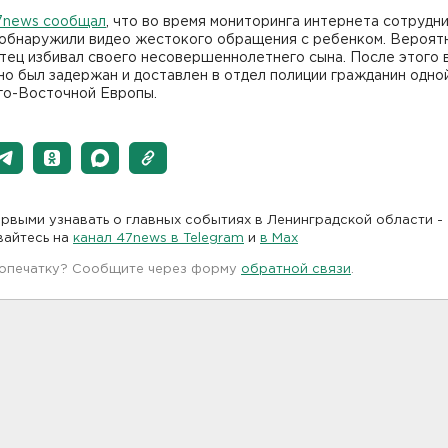
7news сообщал
, что во время мониторинга интернета сотрудн
 обнаружили видео жестокого обращения с ребенком. Вероятн
тец избивал своего несовершеннолетнего сына. После этого 
о был задержан и доставлен в отдел полиции гражданин одной
го-Восточной Европы.
рвыми узнавать о главных событиях в Ленинградской области -
вайтесь на
канал 47news в Telegram
и
в Maх
 опечатку? Сообщите через форму
обратной связи
.