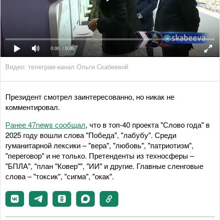
0:00
/ 0:00
Видео: телеграм-канал Ольги Скабеевой
Президент смотрел заинтересованно, но никак не
комментировал.
Ранее 47news сообщал
, что в топ-40 проекта "Слово года" в
2025 году вошли слова "Победа", "лабубу". Среди
гуманитарной лексики – "вера", "любовь", "патриотизм",
"переговор" и не только. Претенденты из техносферы –
"БПЛА", "план "Ковер"", "ИИ" и другие. Главные сленговые
слова – "токсик", "сигма", "окак".