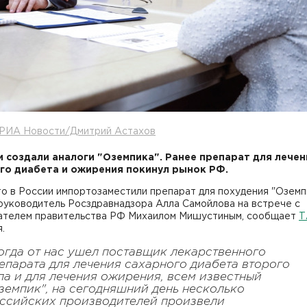
 РИА Новости/Дмитрий Астахов
и создали аналоги "Оземпика". Ранее препарат для лечен
го диабета и ожирения покинул рынок РФ.
то в России импортозаместили препарат для похудения "Оземп
руководитель Росздравнадзора Алла Самойлова на встрече с
ателем правительства РФ Михаилом Мишустиным, сообщает
Т
.
огда от нас ушел поставщик лекарственного
епарата для лечения сахарного диабета второго
па и для лечения ожирения, всем известный
земпик", на сегодняшний день несколько
ссийских производителей произвели