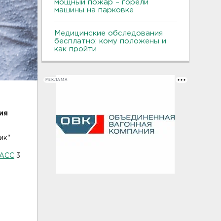
мощный пожар – горели
машины на парковке
Медицинские обследования
бесплатно: кому положены и
как пройти
РЕКЛАМА
ия
ик"
АСС
3