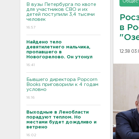
Общес
В вузы Петербурга по квоте
для участников СВО и их
детей поступили 3,4 тысячи
Рос
человек
в Р
16:57
"Оз
Найдено тело
девятилетнего мальчика,
12:38 03
пропавшего в
Новогорелово. Он утонул
16:41
Бывшего директора Popcorn
Books приговорили к 4 годам
условно
16:16
Выходные в Ленобласти
порадуют теплом. Но
местами будет дождливо и
ветрено
16:02