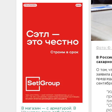
РЕКЛАМА
Фото: ©
В Росси
сахарно
О том, ч
заявила 
председ
сентября
"К
пр
ти
"О
В магазин — с арматурой. В
ро