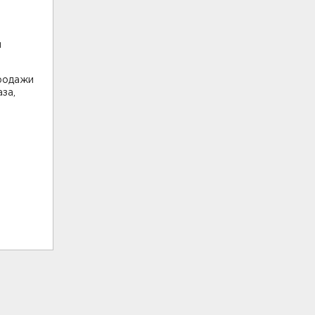
и
продажи
за,