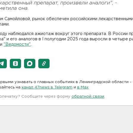
карственный препарат, произвели аналоги", -
метила она.
ам Самойловой, рынок обеспечен российскими лекарственным
тами.
оду наблюдался ажиотаж вокруг этого препарата. В России 
а" и его аналогов в I полугодии 2025 года выросли в четыре ра
ли
"Ведомости"
.
рвыми узнавать о главных событиях в Ленинградской области -
вайтесь на
канал 47news в Telegram
и
в Maх
 опечатку? Сообщите через форму
обратной связи
.