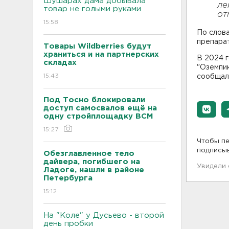
Шушарах дама добывала
ле
товар не голыми руками
от
15:58
По слов
препара
Товары Wildberries будут
храниться и на партнерских
В 2024 г
складах
"Оземпик
15:43
сообща
Под Тосно блокировали
доступ самосвалов ещё на
одну стройплощадку ВСМ
15:27
Чтобы пе
подписы
Обезглавленное тело
дайвера, погибшего на
Увидели
Ладоге, нашли в районе
Петербурга
15:12
На "Коле" у Дусьево - второй
день пробки