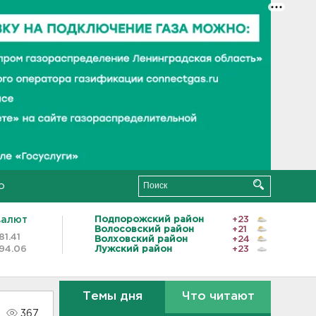
о
валют
Подпорожский район
+23
Волосовский район
+21
81.41
Волховский район
+24
94.06
Лужский район
+23
Темы дня
Что читают
367