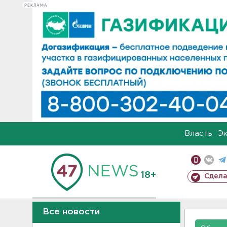
РЕКЛАМА
Власть
Э
18+
Сдела
Все новости