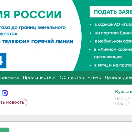
кономика
Происшествия
Общество
Чтиво
Дачное дел
Курсы 
USD ЦБ
ть новость
EUR ЦБ