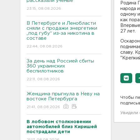
рассказали ученые
Родина 
23:15, 08.08.2026
народа и
одному и
как пора
В Петербурге и Ленобласти
Впервые 
сняли с продажи энергетики
27 лет.
„под губу“ из-за никотина в
составе
Оскарон
22:44, 08.08.2026
поднима
славу. К
"Крепкий
За день над Россией сбиты
360 украинских
беспилотников
22:11, 08.08.2026
Женщина прыгнула в Неву на
Чтобы пе
востоке Петербурга
подписы
21:41, 08.08.2026
Увидели
В лобовом столкновении
автомобилей близ Киришей
пострадали дети
21:17, 08.08.2026