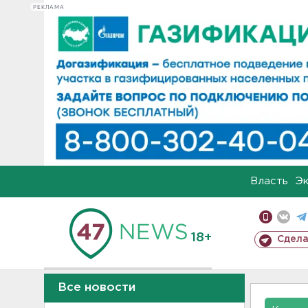
РЕКЛАМА
Власть
Э
18+
Сдела
Все новости