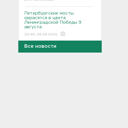
Петербургские мосты
окрасятся в цвета
Ленинградской Победы 9
августа
20:48, 08.08.2026
Все новости
Молоку не место на дверце, а
бананам – внизу. Как
правильно заполнять
холодильник, объяснили
санврачи
20:16, 08.08.2026
Обновленная аллея
императора Павла I
открылась в Гатчине
19:46, 08.08.2026
Администрация Ленобласти:
Борьба с огнем на
терриконе в Сланцах