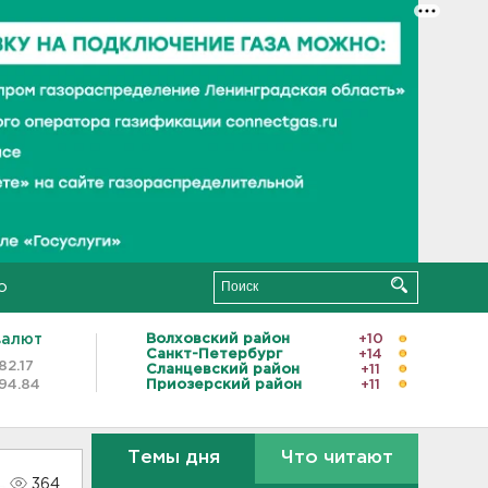
о
валют
Волховский район
+10
Санкт-Петербург
+14
82.17
Сланцевский район
+11
94.84
Приозерский район
+11
Темы дня
Что читают
364