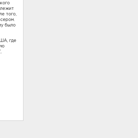
ского
длежит
ле того,
ссером.
му было
ША, где
ую
,