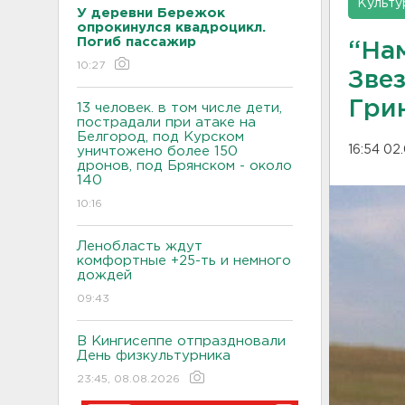
Культу
У деревни Бережок
опрокинулся квадроцикл.
Погиб пассажир
“Нам
10:27
Зве
Грин
13 человек. в том числе дети,
пострадали при атаке на
Белгород, под Курском
16:54 02
уничтожено более 150
дронов, под Брянском - около
140
10:16
Ленобласть ждут
комфортные +25-ть и немного
дождей
09:43
В Кингисеппе отпраздновали
День физкультурника
23:45, 08.08.2026