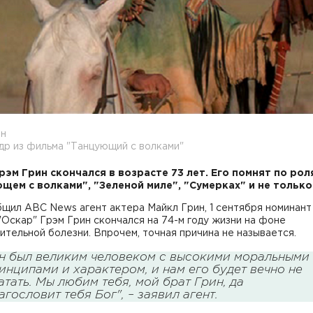
ин
др из фильма "Танцующий с волками"
рэм Грин скончался в возрасте 73 лет. Его помнят по рол
щем с волками", "Зеленой миле", "Сумерках" и не только
щил ABC News агент актера Майкл Грин, 1 сентября номинант
Оскар" Грэм Грин скончался на 74-м году жизни на фоне
тельной болезни. Впрочем, точная причина не называется.
н был великим человеком с высокими моральными
инципами и характером, и нам его будет вечно не
атать. Мы любим тебя, мой брат Грин, да
агословит тебя Бог", – заявил агент.