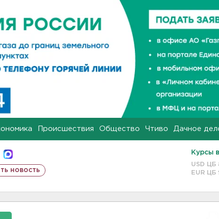
кономика
Происшествия
Общество
Чтиво
Дачное дел
Курсы 
USD ЦБ
ть новость
EUR ЦБ