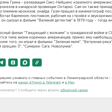
Грэма Грина – резервация Сикс-Нейшенс коренного американ
рокезов в канадской провинции Онтарио. Сам он также прина
з племени ирокезов, онайда. Грэм пришел в кинематограф пос
ботал барменом, плотником, рабочим на стройке и звукорежи
он сыграл в фильме "Великий детектив" в 1979 году – тогда е
осный фильм "Танцующий с волками" о гражданской войне в С
ется тема жизни коренных американцев, принес ему наибольш
роме того, он играл в фильмах "Зеленая миля", "Ветреная река"
 орешек-3", "Сумерки. Сага. Новолуние".
рвыми узнавать о главных событиях в Ленинградской области -
вайтесь на
канал 47news в Telegram
и
в Maх
 опечатку? Сообщите через форму
обратной связи
.