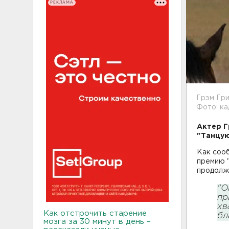
РЕКЛАМА
Грэм Гр
Фото: ка
Актер Г
"Танцую
Как сооб
премию "
продолжи
"О
пр
хв
Как отстрочить старение
бл
мозга за 30 минут в день –