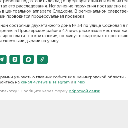
отребовал подготовить доклад о предварительных и окончате
тах его расследования. Исполнение поручения поставлено на
 в центральном аппарате Следкома. В региональном следстве
ии проводится процессуальная проверка.
ном состоянии двухэтажного дома № 34 по улице Сосновая в 
еревня в Приозерском районе 47news рассказали местные жи
лярно платят по квитанциям, но живут в квартирах с протек
 сквозными дырами на улицу.
рвыми узнавать о главных событиях в Ленинградской области -
вайтесь на
канал 47news в Telegram
и
в Maх
 опечатку? Сообщите через форму
обратной связи
.