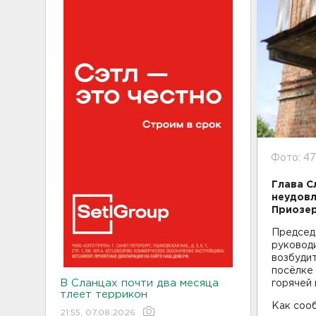
Фото: 4
Глава С
неудовл
Приозер
Председа
руковод
возбудит
посёлке
В Сланцах почти два месяца
горячей
тлеет террикон
Как соо
21:55, 07.08.2026