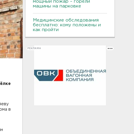
мощный пожар – горели
машины на парковке
Медицинские обследования
бесплатно: кому положены и
как пройти
РЕКЛАМА
сёлке
яеву
ома в
з
ин