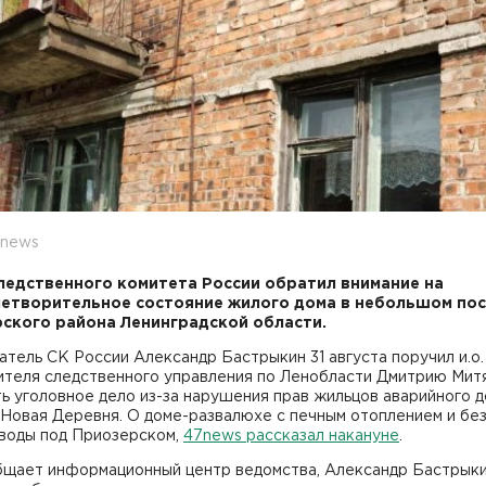
7news
ледственного комитета России обратил внимание на
етворительное состояние жилого дома в небольшом по
ского района Ленинградской области.
тель СК России Александр Бастрыкин 31 августа поручил и.о.
ителя следственного управления по Ленобласти Дмитрию Мит
ь уголовное дело из-за нарушения прав жильцов аварийного д
 Новая Деревня. О доме-развалюхе с печным отоплением и бе
 воды под Приозерском,
47news рассказал накануне
.
бщает информационный центр ведомства, Александр Бастрык