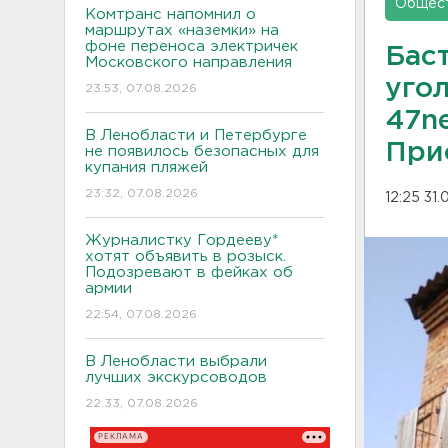
Общес
Комтранс напомнил о
маршрутах «наземки» на
фоне переноса электричек
Бас
Московского направления
уго
23:53, 07.08.2026
47n
В Ленобласти и Петербурге
При
не появилось безопасных для
купания пляжей
23:32, 07.08.2026
12:25 31
Журналистку Гордееву*
хотят объявить в розыск.
Подозревают в фейках об
армии
22:54, 07.08.2026
В Ленобласти выбрали
лучших экскурсоводов
22:33, 07.08.2026
РЕКЛАМА