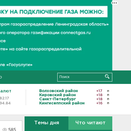
о
валют
Волховский район
+17
Кировский район
+18
82.17
Санкт-Петербург
+18
94.84
Кингисеппский район
+16
Темы дня
Что читают
585