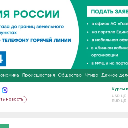
кономика
Происшествия
Общество
Чтиво
Дачное дел
Курсы 
USD ЦБ
ть новость
EUR ЦБ