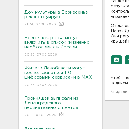
также п
результа
контроль
Дом культуры в Вознесенье
реконструируют
управлен
21:34, 07.08.2026
О плачев
Новая Д
Они регу
Новые лекарства могут
крышей и
включить в список жизненно
необходимых в России
20:56, 07.08.2026
Жители Ленобласти могут
воспользоваться 110
цифровыми сервисами в МАХ
Чтобы пе
подписы
20:35, 07.08.2026
Увидели
Тройняшек выписали из
Ленинградского
перинатального центра
20:16, 07.08.2026
Больше часа.