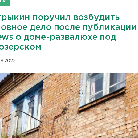
тво
трыкин поручил возбудить
ловное дело после публикации
ews о доме-развалюхе под
озерском
.08.2025