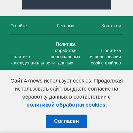
О сайте
Реклама
Контакты
Политика
обработки
Политика
Политика
персональных
использования
конфиденциальности
данных
cookie-файлов
Сайт 47news использует cookies. Продолжая
использовать сайт, вы даете согласие на
©
47 новостей (47 news)
2005 — 2026 г.
обработку данных в соответствии с
Свидетельство о регистрации СМИ Эл № ФС 77-39848, выдано
Федеральной службой по надзору в сфере связи,
.
политикой обработки cookies
информационных технологий и массовых коммуникаций
(Роскомнадзор) от 18 мая 2010г.
Согласен