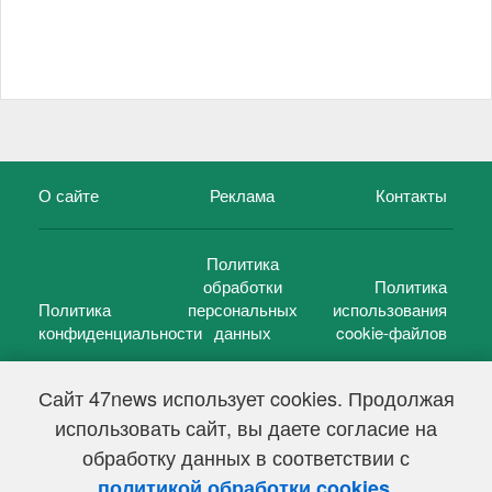
О сайте
Реклама
Контакты
Политика
обработки
Политика
Политика
персональных
использования
конфиденциальности
данных
cookie-файлов
Сайт 47news использует cookies. Продолжая
использовать сайт, вы даете согласие на
©
47 новостей (47 news)
2005 — 2026 г.
обработку данных в соответствии с
Свидетельство о регистрации СМИ Эл № ФС 77-39848, выдано
Федеральной службой по надзору в сфере связи,
.
политикой обработки cookies