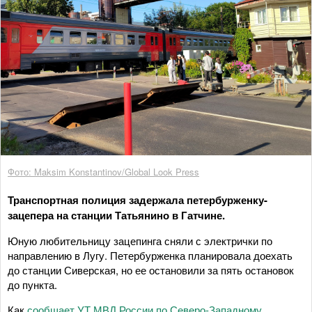
Фото: Maksim Konstantinov/Global Look Press
Транспортная полиция задержала петербурженку-
зацепера на станции Татьянино в Гатчине.
Юную любительницу зацепинга сняли с электрички по
направлению в Лугу. Петербурженка планировала доехать
до станции Сиверская, но ее остановили за пять остановок
до пункта.
Как
сообщает УТ МВД России по Северо-Западному