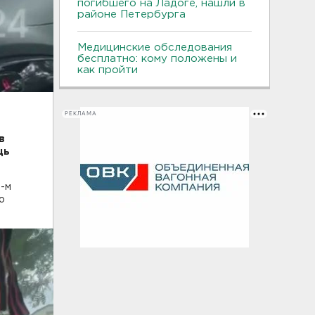
погибшего на Ладоге, нашли в
районе Петербурга
Медицинские обследования
бесплатно: кому положены и
как пройти
РЕКЛАМА
в
щь
5-м
о