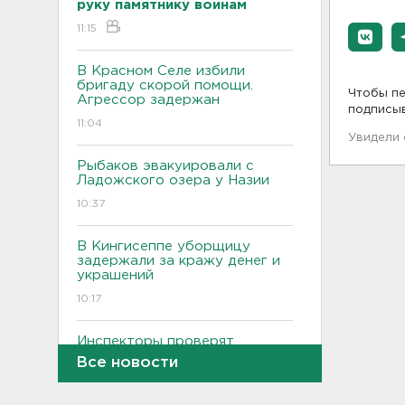
руку памятнику воинам
11:15
В Красном Селе избили
бригаду скорой помощи.
Чтобы пе
Агрессор задержан
подписы
11:04
Увидели
Рыбаков эвакуировали с
Ладожского озера у Назии
10:37
В Кингисеппе уборщицу
задержали за кражу денег и
украшений
10:17
Инспекторы проверят
водителей на трезвость в
Все новости
Петербурге и Ленобласти
09:54