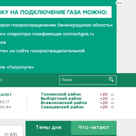
о
валют
Тосненский район
+20
Выборгский район
+20
82.17
Всеволожский район
+20
94.84
Сланцевский район
+20
Темы дня
Что читают
631