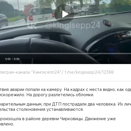
0:00
/ 0:00
леграм-канала "Кингисепп24"/ t.me/kingisepp24/12398
вия аварии попали на камеру. На кадрах с места видно, как од
искорежило. На дорогу разлетелись обломки.
арительным данным, при ДТП пострадали два человека. Их лич
ельства столкновения устанавливаются.
произошла в районе деревни Чирковицы. Движение уже
овлено.