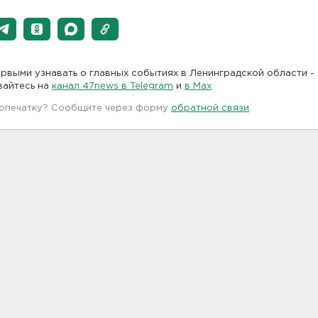
рвыми узнавать о главных событиях в Ленинградской области -
вайтесь на
канал 47news в Telegram
и
в Maх
 опечатку? Сообщите через форму
обратной связи
.