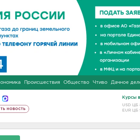
кономика
Происшествия
Общество
Чтиво
Дачное дел
Курсы 
USD ЦБ
ть новость
EUR ЦБ