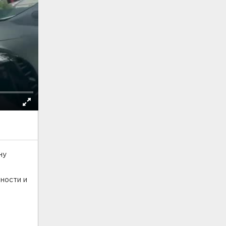
ну
ности и