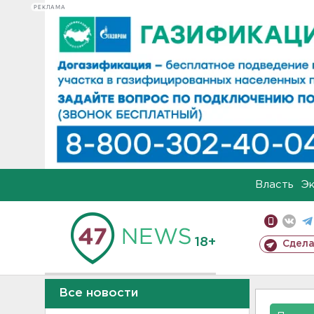
РЕКЛАМА
Власть
Э
18+
Сдела
Все новости