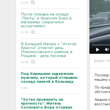
12:56
После пожара на складе
“Ленты” в Красном Бору в
магазинах сократился
ассортимент
12:35
В Большой Ижоре с "Агатой
Кристи" отметят день
Ломоносовского района, в
Рощино - день поселка
видео те
12:05
Под Киришами задержали
Последст
мужчину, который отправил
машину 
соседа палкой в больницу
По предв
11:44
обстоят
"Хотел проверить на
Авария 
прочность". Житель
восстан
Соснового Бора оторвал