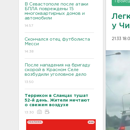
Проис
В Севастополе после атаки
БПЛА повреждены 15
многоквартирных домов и
Лег
автомобили
у Ч
14:57
21:33 18
Скончался отец футболиста
Месси
14:38
После нападения на бригаду
скорой в Красном Селе
возбудили уголовное дело
13:50
Террикон в Сланцах тушат
52-й день. Жители мечтают
о свежем воздухе
13:30
РЕКЛАМА