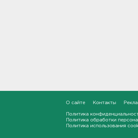
Почти 400 за ночь, почти 90 -
за утро - беспилотники
атакуют регионы России
09:23
Комтранс напомнил о
маршрутах «наземки» на
фоне переноса электричек
Московского направления
23:53, 07.08.2026
В Ленобласти и Петербурге
не появилось безопасных для
купания пляжей
23:32, 07.08.2026
О сайте
Контакты
Рекла
Журналистку Гордееву*
Политика конфиденциальнос
хотят объявить в розыск.
Политика обработки персона
Подозревают в фейках об
Политика использования coo
армии
22:54, 07.08.2026