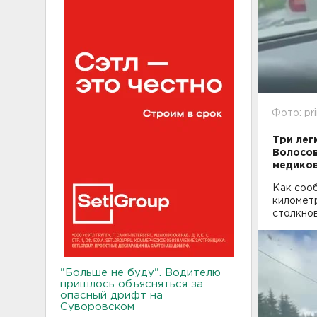
Фото: pr
Три лег
Волосов
медико
Как соо
километр
столкно
"Больше не буду". Водителю
пришлось объясняться за
опасный дрифт на
Суворовском