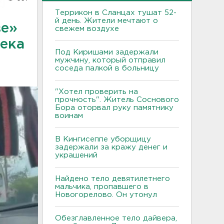
Террикон в Сланцах тушат 52-
й день. Жители мечтают о
ве»
свежем воздухе
века
Под Киришами задержали
мужчину, который отправил
соседа палкой в больницу
"Хотел проверить на
прочность". Житель Соснового
Бора оторвал руку памятнику
воинам
В Кингисеппе уборщицу
задержали за кражу денег и
украшений
Найдено тело девятилетнего
мальчика, пропавшего в
Новогорелово. Он утонул
Обезглавленное тело дайвера,