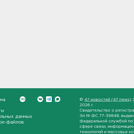
ма
©
47 новостей (47 news)
2026 г.
ти
Свидетельство о регистр
Эл № ФС 77-39848
, выда
льных данных
Федеральной службой по 
kie-файлов
сфере связи, информаци
технологий и массовых к