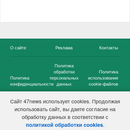
О сайте
Реклама
Контакты
Политика
обработки
Политика
Политика
персональных
использования
конфиденциальности
данных
cookie-файлов
Сайт 47news использует cookies. Продолжая
использовать сайт, вы даете согласие на
©
47 новостей (47 news)
2005 — 2026 г.
обработку данных в соответствии с
Свидетельство о регистрации СМИ Эл № ФС 77-39848, выдано
Федеральной службой по надзору в сфере связи,
.
политикой обработки cookies
информационных технологий и массовых коммуникаций