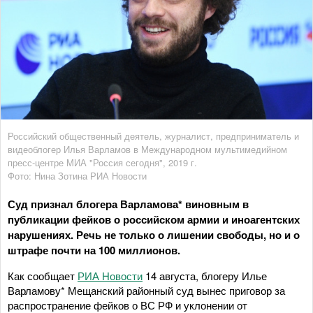
Российский общественный деятель, журналист, предприниматель и
видеоблогер Илья Варламов в Международном мультимедийном
пресс-центре МИА "Россия сегодня", 2019 г.
Фото: Нина Зотина РИА Новости
Суд признал блогера Варламова* виновным в
публикации фейков о российском армии и иноагентских
нарушениях. Речь не только о лишении свободы, но и о
штрафе почти на 100 миллионов.
Как сообщает
РИА Новости
14 августа, блогеру Илье
Варламову* Мещанский районный суд вынес приговор за
распространение фейков о ВС РФ и уклонении от