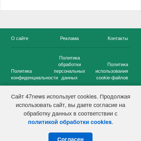
О сайте
Реклама
Контакты
Политика
обработки
Политика
Политика
персональных
использования
конфиденциальности
данных
cookie-файлов
Сайт 47news использует cookies. Продолжая
использовать сайт, вы даете согласие на
©
47 новостей (47 news)
2005 — 2026 г.
обработку данных в соответствии с
Свидетельство о регистрации СМИ Эл № ФС 77-39848, выдано
Федеральной службой по надзору в сфере связи,
.
политикой обработки cookies
информационных технологий и массовых коммуникаций
(Роскомнадзор) от 18 мая 2010г.
Согласен